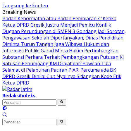
Langsung ke konten
Breaking News
Badan Kehormatan atau Badan Pembiaran ? “Ketika
Ketua DPRD Gresik Justru Menjadi Pemicu Konflik
Dugaan Perundungan di SMPN 3 Gondang Jadi Sorotan,
Pengawasan Sekolah Dipertanyakan, Dinas Pendidikan
Diminta Turun Tangan
Jaga Wibawa Hukum dan
Informasi Publik! Garad Minta Hakim Pertimbangkan
Substansi Perkara Terkait Pembangkangan Putusan KI
Ratusan Penumpang KM.Drajat dari Bawean Tiba
Selamat di Pelabuhan Paciran
PiAR: Percuma ada BK
DPRD Gresik Dinilai Ciut Nyalinya Sidangkan Kode Etik
Ketua DPRD
Redaksi
Indeks