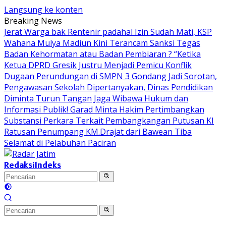
Langsung ke konten
Breaking News
Jerat Warga bak Rentenir padahal Izin Sudah Mati, KSP
Wahana Mulya Madiun Kini Terancam Sanksi Tegas
Badan Kehormatan atau Badan Pembiaran ? “Ketika
Ketua DPRD Gresik Justru Menjadi Pemicu Konflik
Dugaan Perundungan di SMPN 3 Gondang Jadi Sorotan,
Pengawasan Sekolah Dipertanyakan, Dinas Pendidikan
Diminta Turun Tangan
Jaga Wibawa Hukum dan
Informasi Publik! Garad Minta Hakim Pertimbangkan
Substansi Perkara Terkait Pembangkangan Putusan KI
Ratusan Penumpang KM.Drajat dari Bawean Tiba
Selamat di Pelabuhan Paciran
Redaksi
Indeks