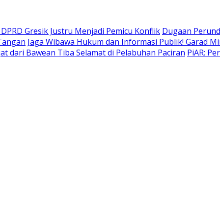
DPRD Gresik Justru Menjadi Pemicu Konflik
Dugaan Perund
 Tangan
Jaga Wibawa Hukum dan Informasi Publik! Garad Mi
t dari Bawean Tiba Selamat di Pelabuhan Paciran
PiAR: Pe