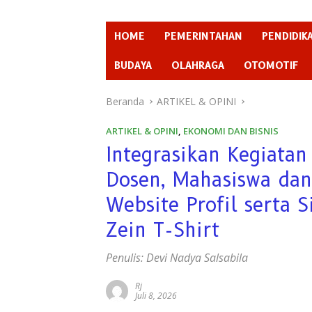
HOME
PEMERINTAHAN
PENDIDIK
BUDAYA
OLAHRAGA
OTOMOTIF
Beranda
ARTIKEL & OPINI
ARTIKEL & OPINI
,
EKONOMI DAN BISNIS
Integrasikan Kegiat
Dosen, Mahasiswa d
Website Profil serta
Zein T-Shirt
Penulis: Devi Nadya Salsabila
Rj
Juli 8, 2026