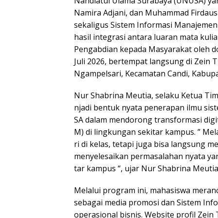
Nahdlatul Ulama Surabaya (UNUSA) yang 
Namira Adjani, dan Muhammad Firdaus
sekaligus Sistem Informasi Manajemen 
hasil integrasi antara luaran mata ku
Pengabdian kepada Masyarakat oleh dos
Juli 2026, bertempat langsung di Zein T
Ngampelsari, Kecamatan Candi, Kabupa
Nur Shabrina Meutia, selaku Ketua Ti
njadi bentuk nyata penerapan ilmu sis
SA dalam mendorong transformasi digi
M) di lingkungan sekitar kampus. ” Mela
ri di kelas, tetapi juga bisa langsun
menyelesaikan permasalahan nyata yan
tar kampus “, ujar Nur Shabrina Meutia
Melalui program ini, mahasiswa meran
sebagai media promosi dan Sistem Inf
operasional bisnis. Website profil Zein