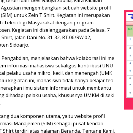
terdiri dari Devi Nadya Sabilla, Fara Fadillah
 Agustian mengembangkan sebuah website profil
(SIM) untuk Zein T Shirt. Kegiatan ini merupakan
liah Teknologi Masyarakat dengan program
en. Kegiatan ini diselenggarakan pada Selasa, 7
-Shirt, Jalan Dani No. 31-32, RT.06/RW.02,
ten Sidoarjo.
m Pengabdian, menjelaskan bahwa kolaborasi ini me
tem informasi mahasiswa sekaligus kontribusi UNU
tal pelaku usaha mikro, kecil, dan menengah (UMK
lui kegiatan ini, mahasiswa tidak hanya belajar teo
g menerapkan ilmu sistem informasi untuk membantu
g dihadapi pelaku usaha, khususnya UMKM di seki
.
cang dua komponen utama, yaitu website profil
ormasi Manajemen (SIM) sebagai pusat kendali
 T Shirt terdiri atas halaman Beranda, Tentang Kami,