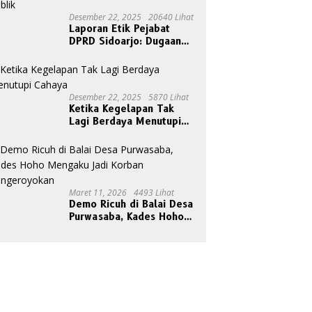
Desember 22, 2025
20640 Lihat
Laporan Etik Pejabat
DPRD Sidoarjo: Dugaan
Relasi Pribadi Tak Pantas
Disorot Publik
Desember 22, 2025
5870 Lihat
Ketika Kegelapan Tak
Lagi Berdaya Menutupi
Cahaya
Maret 11, 2026
4493 Lihat
Demo Ricuh di Balai Desa
Purwasaba, Kades Hoho
Mengaku Jadi Korban
Pengeroyokan