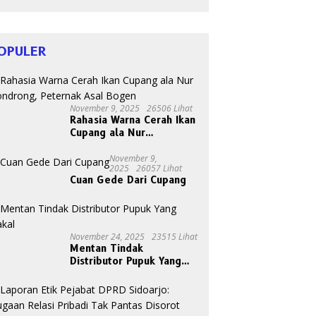
HIV
OPULER
November 9, 2025
26506 Lihat
Rahasia Warna Cerah Ikan
Cupang ala Nur
Gondrong, Peternak Asal
Bogen
November 9,
2025
26057 Lihat
Cuan Gede Dari Cupang
November 24, 2025
23515 Lihat
Mentan Tindak
Distributor Pupuk Yang
Nakal