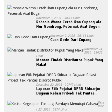
November 9, 2025
26615 Lihat
Rahasia Warna Cerah Ikan Cupang ala
Nur Gondrong, Peternak Asal Bogen
November 9, 2025
26166 Lihat
Cuan Gede Dari Cupang
November 24,
2025
23622
Lihat
Mentan Tindak Distributor Pupuk Yang
Nakal
Desember 22, 2025
20747 Lihat
Laporan Etik Pejabat DPRD Sidoarjo:
Dugaan Relasi Pribadi Tak Pantas
Disorot Publik
Dese
Mbe
R 22, 2025
5874 Lihat