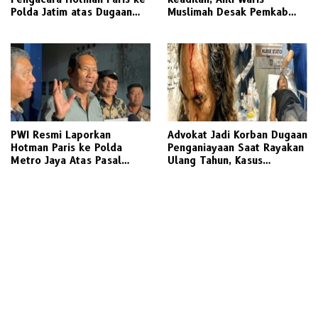
Polda Jatim atas Dugaan
Muslimah Desak Pemkab
Lecehkan Profesi Jurnalis
Gresik Realisasikan Putusan
Dan Manuver Abuse of
Inkracht Sengketa Lahan
Influence
SDN 207
PWI Resmi Laporkan
Advokat Jadi Korban Dugaan
Hotman Paris ke Polda
Penganiayaan Saat Rayakan
Metro Jaya Atas Pasal
Ulang Tahun, Kasus
Penghinaan Profesi Jurnalis
Dilaporkan ke Polisi