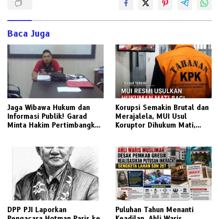
Baca Juga
Jaga Wibawa Hukum dan
Korupsi Semakin Brutal dan
Informasi Publik! Garad
Merajalela, MUI Usul
Minta Hakim Pertimbangkan
Koruptor Dihukum Mati,
Substansi Perkara Terkait
Bisakah Diterapkan di
Pembangkangan Putusan KI
Indonesia ?
DPP PJI Laporkan
‎Puluhan Tahun Menanti
Pengacara Hotman Paris ke
Keadilan, Ahli Waris