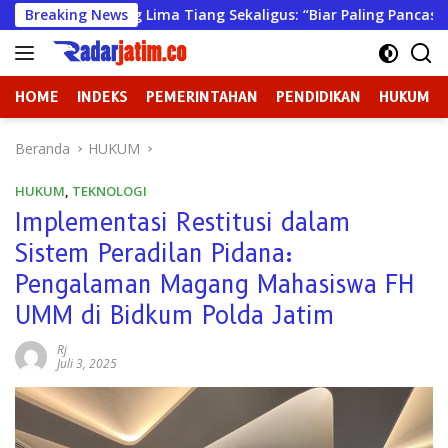
Langsung
sang Lima Tiang Sekaligus: “Biar Paling Pancasilais”
Breaking News
G
ke
konten
HOME
INDEKS
PEMERINTAHAN
PENDIDIKAN
HUKUM
Beranda
HUKUM
HUKUM
,
TEKNOLOGI
Implementasi Restitusi dalam
Sistem Peradilan Pidana:
Pengalaman Magang Mahasiswa FH
UMM di Bidkum Polda Jatim
Rj
Juli 3, 2025