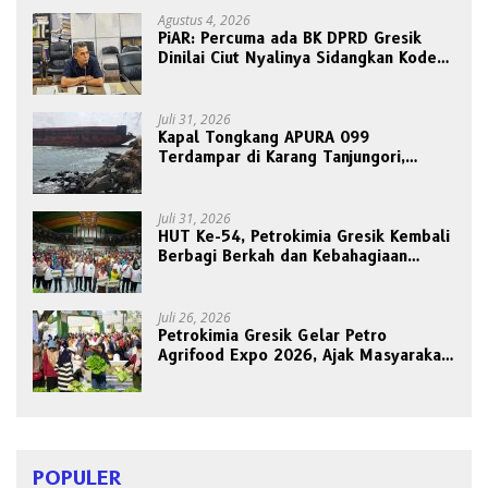
Agustus 4, 2026
PiAR: Percuma ada BK DPRD Gresik
Dinilai Ciut Nyalinya Sidangkan Kode
Etik Ketua DPRD
Juli 31, 2026
Kapal Tongkang APURA 099
Terdampar di Karang Tanjungori,
Belum Ada Upaya Evakuasi
Juli 31, 2026
HUT Ke-54, Petrokimia Gresik Kembali
Berbagi Berkah dan Kebahagiaan
Bersama Abang Becak
Juli 26, 2026
Petrokimia Gresik Gelar Petro
Agrifood Expo 2026, Ajak Masyarakat
Panen Bersama Buah dan Sayuran
POPULER