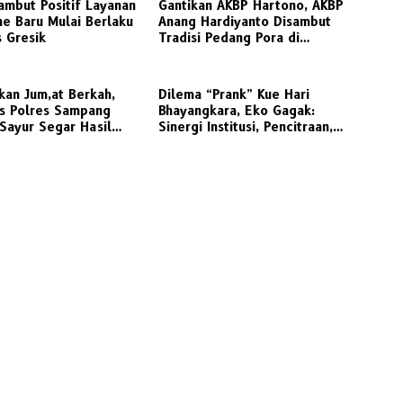
ambut Positif Layanan
Gantikan AKBP Hartono, AKBP
ine Baru Mulai Berlaku
Anang Hardiyanto Disambut
s Gresik
Tradisi Pedang Pora di
Mapolres Sampang
an Jum,at Berkah,
Dilema “Prank” Kue Hari
as Polres Sampang
Bhayangkara, Eko Gagak:
Sayur Segar Hasil
Sinergi Institusi, Pencitraan,
2L Sembari Edukasi
atau Potensi Gratifikasi
alu Lintas ke
a Jalan