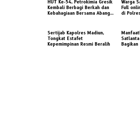
HUT Ke-54, Petrokimia Gresik
Warga S
Kembali Berbagi Berkah dan
Full onl
Kebahagiaan Bersama Abang
di Polre
Becak
Sertijab Kapolres Madiun,
Manfaatk
Tongkat Estafet
Satlant
Kepemimpinan Resmi Beralih
Bagikan 
Panen P
Tertib L
Penggun