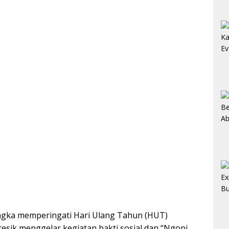
gka memperingati Hari Ulang Tahun (HUT)
resik menggelar kegiatan bakti sosial dan “Ngopi