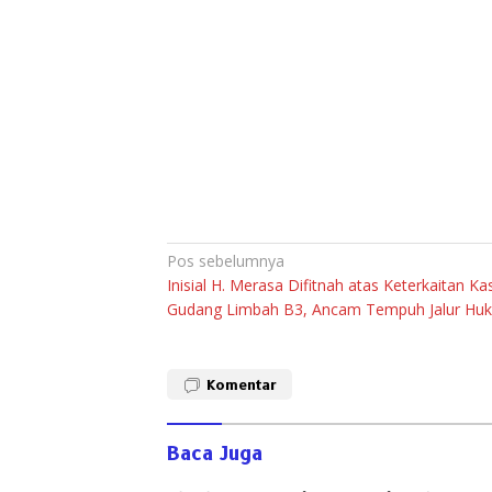
Navigasi
Pos sebelumnya
Inisial H. Merasa Difitnah atas Keterkaitan Ka
pos
Gudang Limbah B3, Ancam Tempuh Jalur Hu
Komentar
Baca Juga