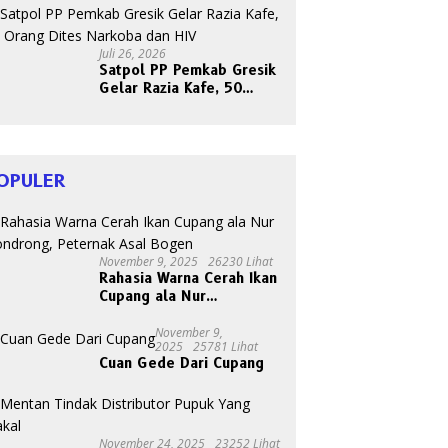
Panen Bersama Buah dan
Sayuran
Juli 26, 2026
Satpol PP Pemkab Gresik
Gelar Razia Kafe, 50
Orang Dites Narkoba dan
HIV
OPULER
November 9, 2025
26230 Lihat
Rahasia Warna Cerah Ikan
Cupang ala Nur
Gondrong, Peternak Asal
Bogen
November 9,
2025
25781 Lihat
Cuan Gede Dari Cupang
November 24, 2025
23252 Lihat