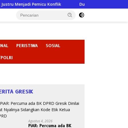
Pemicu Konflik
Dugaan Perundungan di SMPN 3 Gondang
INAL
PERISTIWA
SOSIAL
/POLRI
ERITA GRESIK
Agustus 4, 2026
PiAR: Percuma ada BK