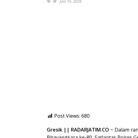
Juni 16, 2026
Post Views:
680
Gresik || RADARJATIM.CO
~ Dalam ran
Bhayangkara ke-80, Satlantas Polres G