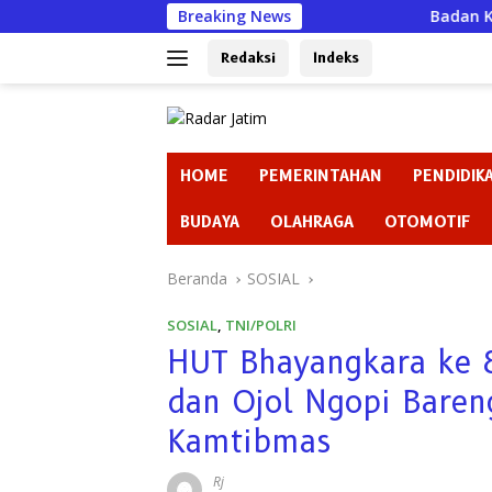
Langsung
Breaking News
Badan Kehormatan atau 
ke
konten
Redaksi
Indeks
HOME
PEMERINTAHAN
PENDIDIK
BUDAYA
OLAHRAGA
OTOMOTIF
Beranda
SOSIAL
SOSIAL
,
TNI/POLRI
HUT Bhayangkara ke 8
dan Ojol Ngopi Baren
Kamtibmas
Rj