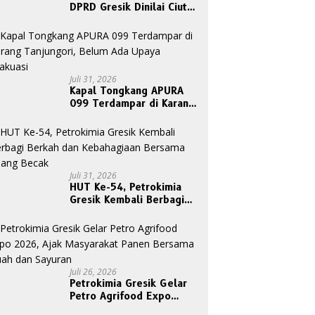
DPRD Gresik Dinilai Ciut
Nyalinya Sidangkan Kode
Etik Ketua DPRD
Juli 31, 2026
Kapal Tongkang APURA
099 Terdampar di Karang
Tanjungori, Belum Ada
Upaya Evakuasi
Juli 31, 2026
HUT Ke-54, Petrokimia
Gresik Kembali Berbagi
Berkah dan Kebahagiaan
Bersama Abang Becak
Juli 26, 2026
Petrokimia Gresik Gelar
Petro Agrifood Expo
2026, Ajak Masyarakat