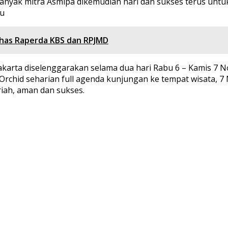
nyak mitra Asmipa dikemudian hari dan sukses terus untuk
 u
has Raperda KBS dan RPJMD
akarta diselenggarakan selama dua hari Rabu 6 – Kamis 7 N
rchid seharian full agenda kunjungan ke tempat wisata, 7 
riah, aman dan sukses.