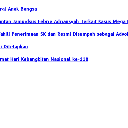
oral Anak Bangsa
antan Jampidsus Febrie Adriansyah Terkait Kasus Mega 
, Wakili Penerimaan SK dan Resmi Disumpah sebagai Advo
i Ditetapkan
mat Hari Kebangkitan Nasional ke-118