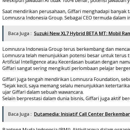
Meskipun jawaban AI tidak 100% benar, potensi jawaban y
Saat mendirikan perusahaan, Giffari menghadapi banyak 
Lomnusra Indonesia Group. Sebagai CEO termuda dalam ind
Baca Juga :
Suzuki New XL7 Hybrid BETA MT: Mobil Ra
Lomnusra Indonesia Group terus berkembang dan mencar
Lomnusra telah menunjukkan potensi besar untuk terus 
Artificial Intelligence atau Kecerdasan buatan dengan nam
Giffari sangat sering mengikuti perlombaan pelajar berge
Giffari juga tengah mendirikan Lomnusra Foundation, sebu
“Sejak kecil, saya memang selalu menunjukkan ketertari
ujar Giffari dalam sebuah wawancara.
Selain berprestasi dalam dunia bisnis, Giffari juga aktif 
Baca Juga :
Dutamedia: Inisiatif Call Center Berkemba
Banteng Muda Indonesia (BMI). Aktivitasnya dalam organisa