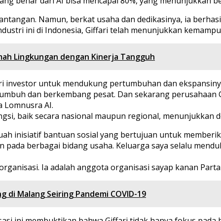
ang benar dari AI bisa mencapai 80%, yang menunjukkan be
tantangan. Namun, berkat usaha dan dedikasinya, ia berha
ustri ini di Indonesia, Giffari telah menunjukkan kemamp
mah Lingkungan dengan Kinerja Tangguh
i investor untuk mendukung pertumbuhan dan ekspansiny
tumbuh dan berkembang pesat. Dan sekarang perusahaan G
a Lomnusra AI.
ngsi, baik secara nasional maupun regional, menunjukkan d
ah inisiatif bantuan sosial yang bertujuan untuk memberik
kan pada berbagai bidang usaha. Keluarga saya selalu men
berorganisasi. Ia adalah anggota organisasi sayap kanan Par
ng di Malang Seiring Pandemi COVID-19
si ini membuktikan bahwa Giffari tidak hanya fokus pada bi