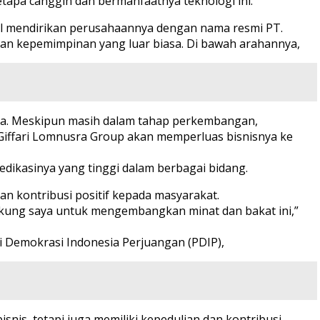
tapa canggih dan bermanfaatnya teknologi ini.
sil mendirikan perusahaannya dengan nama resmi PT.
uan kepemimpinan yang luar biasa. Di bawah arahannya,
a. Meskipun masih dalam tahap perkembangan,
iffari Lomnusra Group akan memperluas bisnisnya ke
edikasinya yang tinggi dalam berbagai bidang.
an kontribusi positif kepada masyarakat.
dukung saya untuk mengembangkan minat dan bakat ini,”
tai Demokrasi Indonesia Perjuangan (PDIP),
snis, tetapi juga memiliki kepedulian dan kontribusi