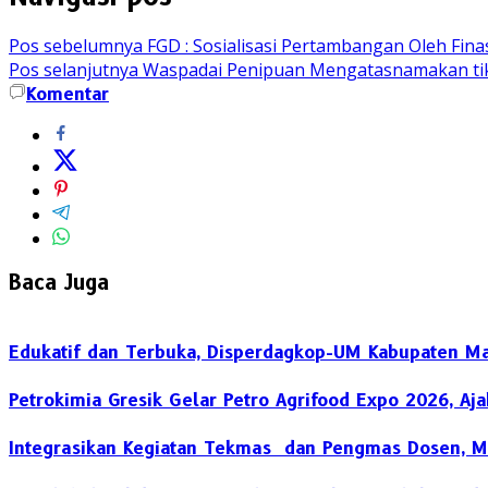
Pos sebelumnya
FGD : Sosialisasi Pertambangan Oleh Fin
Pos selanjutnya
Waspadai Penipuan Mengatasnamakan tike
Komentar
Baca Juga
Edukatif dan Terbuka, Disperdagkop-UM Kabupaten Ma
Petrokimia Gresik Gelar Petro Agrifood Expo 2026, A
Integrasikan Kegiatan Tekmas dan Pengmas Dosen, M