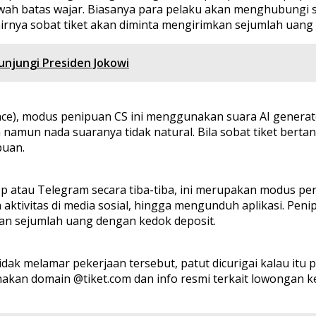
wah batas wajar. Biasanya para pelaku akan menghubungi s
ya sobat tiket akan diminta mengirimkan sejumlah uang t
unjungi Presiden Jokowi
ligence), modus penipuan CS ini menggunakan suara AI gener
 namun nada suaranya tidak natural. Bila sobat tiket berta
puan.
p atau Telegram secara tiba-tiba, ini merupakan modus pen
n aktivitas di media sosial, hingga mengunduh aplikasi. P
kan sejumlah uang dengan kedok deposit.
idak melamar pekerjaan tersebut, patut dicurigai kalau itu
kan domain @tiket.com dan info resmi terkait lowongan kerj