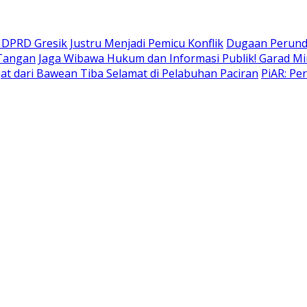
DPRD Gresik Justru Menjadi Pemicu Konflik
Dugaan Perund
 Tangan
Jaga Wibawa Hukum dan Informasi Publik! Garad Mi
t dari Bawean Tiba Selamat di Pelabuhan Paciran
PiAR: Pe