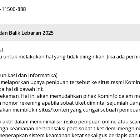
-11500-888
dan Balik Lebaran 2025
al
u untuk melakukan hal yang tidak diinginkan. Jika ada per
nikasi dan Informatika)
isa melaporkan upaya penipuan tersebut ke situs resmi Komi
 hal di bawah ini:
rekaman. Hal ini akan memudahkan pihak Kominfo dalam me
 nomor rekening apabila sobat tiket dimintai sejumlah uan
 akan memblokir situs/konten yang curigai sebuah penipua
aktif dalam meminimalisir risiko penipuan online atau sc
njaga keamanan bertransaksi para sobat tiket demi menghin
enerapkan sistem keamanan ketat sekaligus berlapis dan 