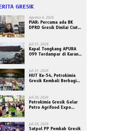
ERITA GRESIK
Agustus 4, 2026
PiAR: Percuma ada BK
DPRD Gresik Dinilai Ciut
Nyalinya Sidangkan Kode
Etik Ketua DPRD
Juli 31, 2026
Kapal Tongkang APURA
099 Terdampar di Karang
Tanjungori, Belum Ada
Upaya Evakuasi
Juli 31, 2026
HUT Ke-54, Petrokimia
Gresik Kembali Berbagi
Berkah dan Kebahagiaan
Bersama Abang Becak
Juli 26, 2026
Petrokimia Gresik Gelar
Petro Agrifood Expo
2026, Ajak Masyarakat
Panen Bersama Buah dan
Sayuran
Juli 26, 2026
Satpol PP Pemkab Gresik