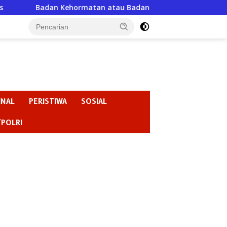
n atau Badan Pembiaran ? “Ketika Ketua DPRD Gresik Justru M
INAL
PERISTIWA
SOSIAL
/POLRI