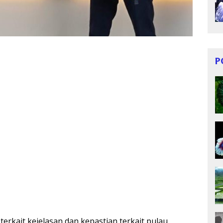
P
terkait kejelasan dan kepastian terkait pulau