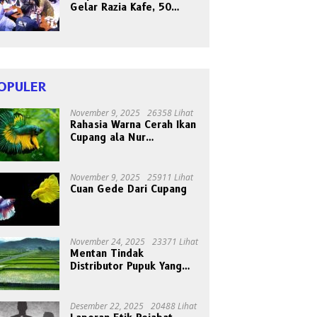
Gelar Razia Kafe, 50
Orang Dites Narkoba dan
HIV
OPULER
November 9, 2025
26358 Lihat
Rahasia Warna Cerah Ikan
Cupang ala Nur
Gondrong, Peternak Asal
Bogen
November 9, 2025
25911 Lihat
Cuan Gede Dari Cupang
November 24, 2025
23371 Lihat
Mentan Tindak
Distributor Pupuk Yang
Nakal
Desember 22, 2025
20488 Lihat