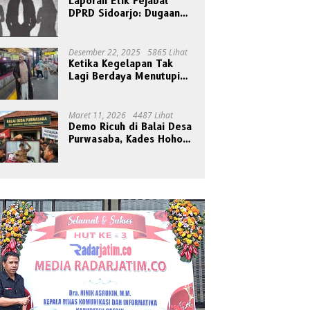
Laporan Etik Pejabat
DPRD Sidoarjo: Dugaan
Relasi Pribadi Tak Pantas
Disorot Publik
Desember 22, 2025
5865 Lihat
Ketika Kegelapan Tak
Lagi Berdaya Menutupi
Cahaya
Maret 11, 2026
4487 Lihat
Demo Ricuh di Balai Desa
Purwasaba, Kades Hoho
Mengaku Jadi Korban
Pengeroyokan