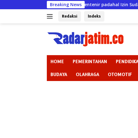
Langsung
 Warga bak Rentenir padahal Izin Sudah Mati, KSP Wahana Mul
Breaking News
ke
konten
Redaksi
Indeks
HOME
PEMERINTAHAN
PENDIDIK
BUDAYA
OLAHRAGA
OTOMOTIF