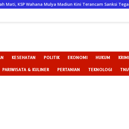
ya Madiun Kini Terancam Sanksi Tegas
Badan Kehormata
AN
KESEHATAN
POLITIK
EKONOMI
HUKUM
KRIM
PARIWISATA & KULINER
PERTANIAN
TEKNOLOGI
TNI