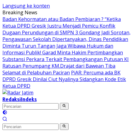
Langsung ke konten
Breaking News
Badan Kehormatan atau Badan Pembiaran ? “Ketika
Ketua DPRD Gresik Justru Menjadi Pemicu Konflik
Dugaan Perundungan di SMPN 3 Gondang Jadi Sorotan,
Pengawasan Sekolah Dipertanyakan, Dinas Pendidikan
Diminta Turun Tangan
Jaga Wibawa Hukum dan
Informasi Publik! Garad Minta Hakim Pertimbangkan
Substansi Perkara Terkait Pembangkangan Putusan KI
Ratusan Penumpang KM.Drajat dari Bawean Tiba
Selamat di Pelabuhan Paciran
PiAR: Percuma ada BK
DPRD Gresik Dinilai Ciut Nyalinya Sidangkan Kode Etik
Ketua DPRD
Redaksi
Indeks