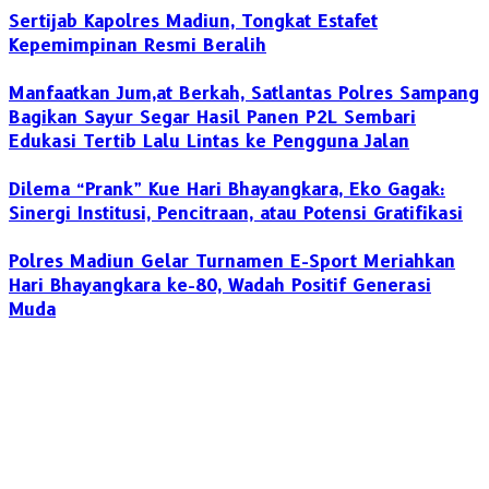
Sertijab Kapolres Madiun, Tongkat Estafet
Kepemimpinan Resmi Beralih
Manfaatkan Jum,at Berkah, Satlantas Polres Sampang
Bagikan Sayur Segar Hasil Panen P2L Sembari
Edukasi Tertib Lalu Lintas ke Pengguna Jalan
Dilema “Prank” Kue Hari Bhayangkara, Eko Gagak:
Sinergi Institusi, Pencitraan, atau Potensi Gratifikasi
Polres Madiun Gelar Turnamen E-Sport Meriahkan
Hari Bhayangkara ke-80, Wadah Positif Generasi
Muda