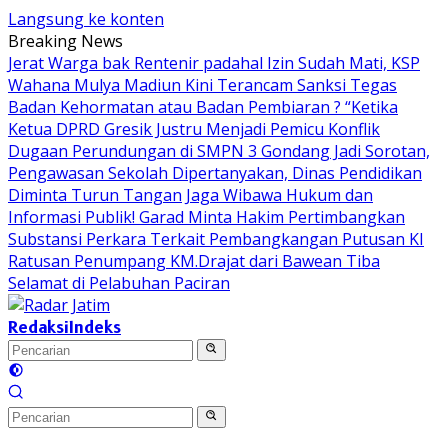
Langsung ke konten
Breaking News
Jerat Warga bak Rentenir padahal Izin Sudah Mati, KSP
Wahana Mulya Madiun Kini Terancam Sanksi Tegas
Badan Kehormatan atau Badan Pembiaran ? “Ketika
Ketua DPRD Gresik Justru Menjadi Pemicu Konflik
Dugaan Perundungan di SMPN 3 Gondang Jadi Sorotan,
Pengawasan Sekolah Dipertanyakan, Dinas Pendidikan
Diminta Turun Tangan
Jaga Wibawa Hukum dan
Informasi Publik! Garad Minta Hakim Pertimbangkan
Substansi Perkara Terkait Pembangkangan Putusan KI
Ratusan Penumpang KM.Drajat dari Bawean Tiba
Selamat di Pelabuhan Paciran
Redaksi
Indeks