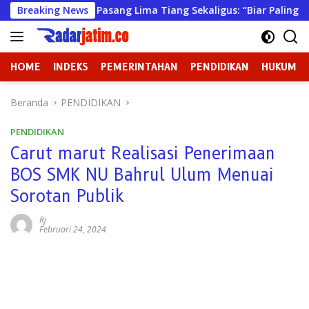
Langsung
a Bawean Pasang Lima Tiang Sekaligus: “Biar Paling Pancasilai
Breaking News
ke
konten
HOME
INDEKS
PEMERINTAHAN
PENDIDIKAN
HUKUM
Beranda
PENDIDIKAN
PENDIDIKAN
Carut marut Realisasi Penerimaan
BOS SMK NU Bahrul Ulum Menuai
Sorotan Publik
Rj
Februari 24, 2024