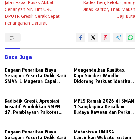
Jalan Aspal Rusak Akibat
Kades Bengkelolor Jarang
pos
Genangan Air, Tim URC
Dinas Kantor, Enak Makan
DPUTR Gresik Gerak Cepat
Gaji Buta
Penanganan Darurat
Baca Juga
Dugaan Penarikan Biaya
Mengandalkan Kualitas,
Seragam Peserta Didik Baru
Kopi Sumber Wandhe
SMAN 1 Magetan Capai
Didorong Perkuat Identitas
Jutaan Rupiah, Wali Murid
Visual dan Kemitraan
Desak Keterbukaan Penuh
Strategis bersama UPN
Veteran Jawa Timur
Kadisdik Gresik Apresiasi
MPLS Ramah 2026 di SMAN
Inisiatif Pendidikan SMPN
1 Sangkapura Kenalkan
17, Pembiayaan Psikotes
Budaya Bawean dan Perkuat
Kini Sesuai Regulasi
Pendidikan Karakter
Dugaan Penarikan Biaya
Mahasiswa UNUSA
Seragam Peserta Didik Baru
Luncurkan Website Sistem