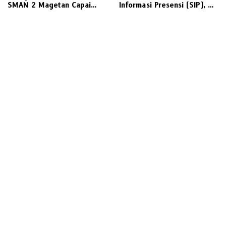
SMAN 2 Magetan Capai
Informasi Presensi (SIP), MI
Jutaan Rupiah, Wali Murid
Al-Ihsan Tebel, Sidoarjo
Desak Transparansi
Siap Bertransformasi
Digital