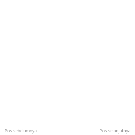
Navigasi
Pos sebelumnya
Pos selanjutnya