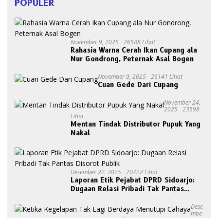
POPULER
November 9, 2025
26588 Lihat
Rahasia Warna Cerah Ikan Cupang ala
Nur Gondrong, Peternak Asal Bogen
November 9, 2025
26141 Lihat
Cuan Gede Dari Cupang
November 24,
2025
23598
Lihat
Mentan Tindak Distributor Pupuk Yang
Nakal
Desember 22, 2025
20722 Lihat
Laporan Etik Pejabat DPRD Sidoarjo:
Dugaan Relasi Pribadi Tak Pantas
Disorot Publik
Dese
Mbe