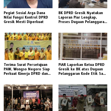
Pegiat Sosial Arga Dana
BK DPRD Gresik Nyatakan
Nilai Fungsi Kontrol DPRD
Laporan Piar Lengkap,
Gresik Mesti Diperkuat
Proses Dugaan Pelanggaran
Etik Ketua DPRD Berlanjut
Terima Surat Persetujuan
PiAR Laporkan Ketua DPRD
PAW, Wongso Negoro Siap
Gresik ke BK atas Dugaan
Perkuat Kinerja DPRD dan
Pelanggaran Kode Etik Saat
Golkar Gresik
Audiensi PKL Semambung