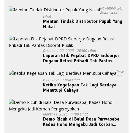
November 24,
2025
23344
Lihat
Mentan Tindak Distributor Pupuk Yang
Nakal
Desember 22, 2025
20460 Lihat
Laporan Etik Pejabat DPRD Sidoarjo:
Dugaan Relasi Pribadi Tak Pantas
Disorot Publik
Dese
Mbe
R 22, 2025
5864 Lihat
Ketika Kegelapan Tak Lagi Berdaya
Menutupi Cahaya
Maret 11, 2026
4480 Lihat
Demo Ricuh di Balai Desa Purwasaba,
Kades Hoho Mengaku Jadi Korban
Pengeroyokan