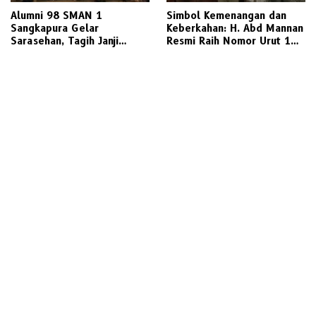
Alumni 98 SMAN 1
Simbol Kemenangan dan
Sangkapura Gelar
Keberkahan: H. Abd Mannan
Sarasehan, Tagih Janji
Resmi Raih Nomor Urut 1
Politik Bupati Gresik untuk
dalam Pilkades Kletek 2026
Penyediaan Transportasi
Laut Layak Untuk Warga
Bawean