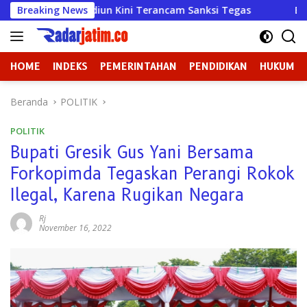
Langsung
ulya Madiun Kini Terancam Sanksi Tegas
Breaking News
Badan Kehorm
ke
konten
HOME
INDEKS
PEMERINTAHAN
PENDIDIKAN
HUKUM
Beranda
POLITIK
POLITIK
Bupati Gresik Gus Yani Bersama
Forkopimda Tegaskan Perangi Rokok
Ilegal, Karena Rugikan Negara
Rj
November 16, 2022