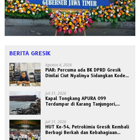
BERITA GRESIK
Agustus 4, 2026
PiAR: Percuma ada BK DPRD Gresik
Dinilai Ciut Nyalinya Sidangkan Kode
Etik Ketua DPRD
Juli 31, 2026
Kapal Tongkang APURA 099
Terdampar di Karang Tanjungori,
Belum Ada Upaya Evakuasi
Juli 31, 2026
HUT Ke-54, Petrokimia Gresik Kembali
Berbagi Berkah dan Kebahagiaan
Bersama Abang Becak