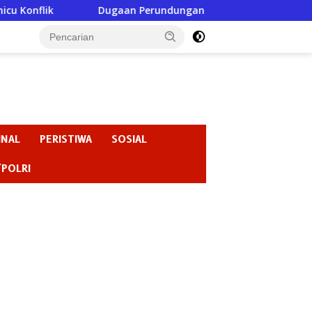
Perundungan di SMPN 3 Gondang Jadi Sorotan, Pengawasan Sek
INAL
PERISTIWA
SOSIAL
/POLRI