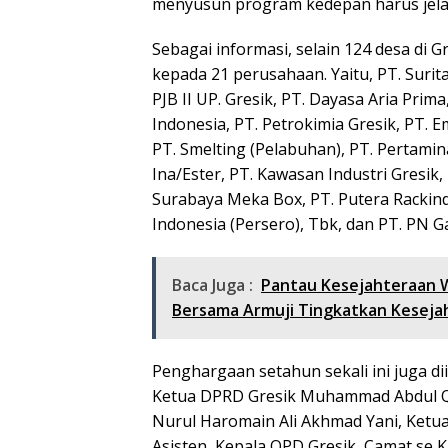
menyusun program kedepan harus jelas
Sebagai informasi, selain 124 desa di G
kepada 21 perusahaan. Yaitu, PT. Suri
PJB II UP. Gresik, PT. Dayasa Aria Pri
Indonesia, PT. Petrokimia Gresik, PT. 
PT. Smelting (Pelabuhan), PT. Pertamin
Ina/Ester, PT. Kawasan Industri Gresik, 
Surabaya Meka Box, PT. Putera Rackind
Indonesia (Persero), Tbk, dan PT. PN G
Baca Juga :
Pantau Kesejahteraan Wa
Bersama Armuji Tingkatkan Keseja
Penghargaan setahun sekali ini juga di
Ketua DPRD Gresik Muhammad Abdul Qod
Nurul Haromain Ali Akhmad Yani, Ketu
Asisten, Kepala OPD Gresik, Camat se 