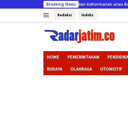
Langsung
Badan Kehormatan atau Badan Pembiaran ? “Ketika Ket
Breaking News
ke
konten
Redaksi
Indeks
HOME
PEMERINTAHAN
PENDIDIK
BUDAYA
OLAHRAGA
OTOMOTIF