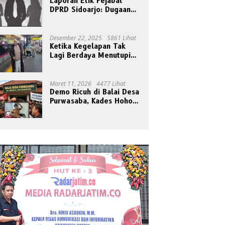
Laporan Etik Pejabat
DPRD Sidoarjo: Dugaan
Relasi Pribadi Tak Pantas
Disorot Publik
Desember 22, 2025
5861 Lihat
Ketika Kegelapan Tak
Lagi Berdaya Menutupi
Cahaya
Maret 11, 2026
4477 Lihat
Demo Ricuh di Balai Desa
Purwasaba, Kades Hoho
Mengaku Jadi Korban
Pengeroyokan