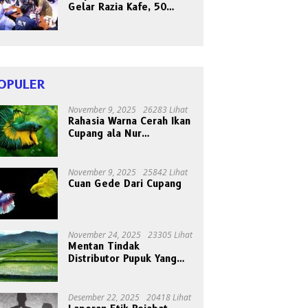
Gelar Razia Kafe, 50
Orang Dites Narkoba dan
HIV
OPULER
November 9, 2025
26283 Lihat
Rahasia Warna Cerah Ikan
Cupang ala Nur
Gondrong, Peternak Asal
Bogen
November 9, 2025
25842 Lihat
Cuan Gede Dari Cupang
November 24, 2025
23305 Lihat
Mentan Tindak
Distributor Pupuk Yang
Nakal
Desember 22, 2025
20418 Lihat