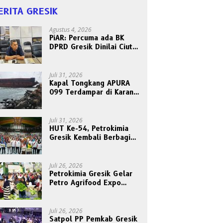
ERITA GRESIK
Agustus 4, 2026
PiAR: Percuma ada BK
DPRD Gresik Dinilai Ciut
Nyalinya Sidangkan Kode
Etik Ketua DPRD
Juli 31, 2026
Kapal Tongkang APURA
099 Terdampar di Karang
Tanjungori, Belum Ada
Upaya Evakuasi
Juli 31, 2026
HUT Ke-54, Petrokimia
Gresik Kembali Berbagi
Berkah dan Kebahagiaan
Bersama Abang Becak
Juli 26, 2026
Petrokimia Gresik Gelar
Petro Agrifood Expo
2026, Ajak Masyarakat
Panen Bersama Buah dan
Sayuran
Juli 26, 2026
Satpol PP Pemkab Gresik