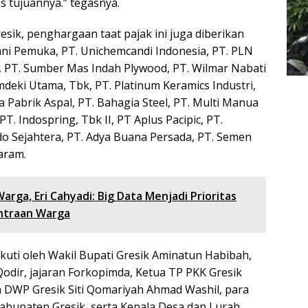
 tujuannya.” tegasnya.
resik, penghargaan taat pajak ini juga diberikan
tani Pemuka, PT. Unichemcandi Indonesia, PT. PLN
ma, PT. Sumber Mas Indah Plywood, PT. Wilmar Nabati
Emdeki Utama, Tbk, PT. Platinum Keramics Industri,
a Pabrik Aspal, PT. Bahagia Steel, PT. Multi Manua
PT. Indospring, Tbk II, PT Aplus Pacipic, PT.
o Sejahtera, PT. Adya Buana Persada, PT. Semen
aram.
rga, Eri Cahyadi: Big Data Menjadi Prioritas
htraan Warga
ikuti oleh Wakil Bupati Gresik Aminatun Habibah,
ir, jajaran Forkopimda, Ketua TP PKK Gresik
a DWP Gresik Siti Qomariyah Ahmad Washil, para
Kabupaten Gresik, serta Kepala Desa dan Lurah