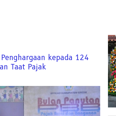
n Penghargaan kepada 124
an Taat Pajak