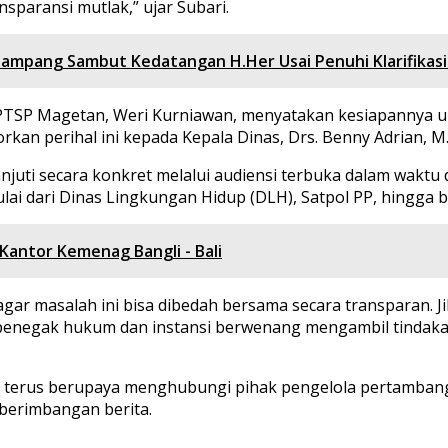
sparansi mutlak,” ujar Subari.
ampang Sambut Kedatangan H.Her Usai Penuhi Klarifikasi
PTSP Magetan, Weri Kurniawan, menyatakan kesiapannya u
an perihal ini kepada Kepala Dinas, Drs. Benny Adrian, M.S
aklanjuti secara konkret melalui audiensi terbuka dalam wa
ulai dari Dinas Lingkungan Hidup (DLH), Satpol PP, hingga
ntor Kemenag Bangli - Bali
agar masalah ini bisa dibedah bersama secara transparan. J
t penegak hukum dan instansi berwenang mengambil tindaka
sih terus berupaya menghubungi pihak pengelola pertamban
eberimbangan berita.