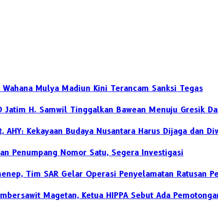
SP Wahana Mulya Madiun Kini Terancam Sanksi Tegas
D Jatim H. Samwil Tinggalkan Bawean Menuju Gresik Da
, AHY: Kekayaan Budaya Nusantara Harus Dijaga dan Di
an Penumpang Nomor Satu, Segera Investigasi
umenep, Tim SAR Gelar Operasi Penyelamatan Ratusan 
umbersawit Magetan, Ketua HIPPA Sebut Ada Pemotong