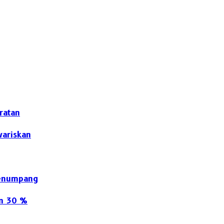
ratan
wariskan
Penumpang
an 30 %