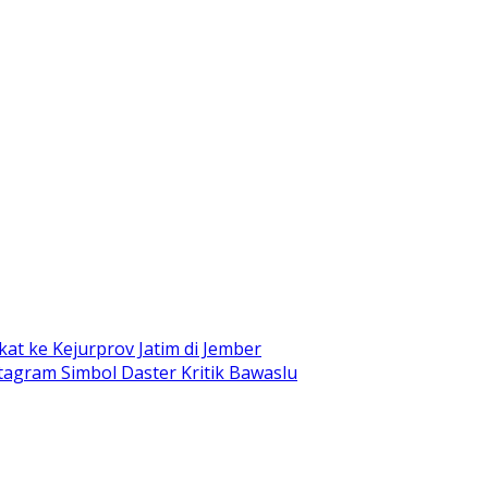
at ke Kejurprov Jatim di Jember
stagram Simbol Daster Kritik Bawaslu