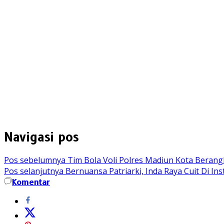
Navigasi pos
Pos sebelumnya
Tim Bola Voli Polres Madiun Kota Berangk
Pos selanjutnya
Bernuansa Patriarki, Inda Raya Cuit Di In
Komentar