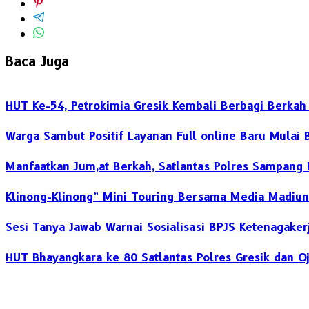
Baca Juga
HUT Ke-54, Petrokimia Gresik Kembali Berbagi Berka
Warga Sambut Positif Layanan Full online Baru Mulai B
Manfaatkan Jum,at Berkah, Satlantas Polres Sampang 
Klinong-Klinong” Mini Touring Bersama Media Madiun
‎Sesi Tanya Jawab Warnai Sosialisasi BPJS Ketenagake
HUT Bhayangkara ke 80 Satlantas Polres Gresik dan O