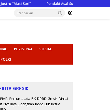
i”
Pendaki Asal Sumenep Meninggal di Gunung Argopuro,
INAL
PERISTIWA
SOSIAL
/POLRI
ERITA GRESIK