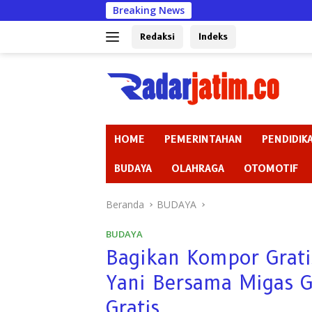
Langsung
Breaking News
Gaji Rp 23 Mi
ke
konten
Redaksi
Indeks
HOME
PEMERINTAHAN
PENDIDIK
BUDAYA
OLAHRAGA
OTOMOTIF
Beranda
BUDAYA
BUDAYA
Bagikan Kompor Grati
Yani Bersama Migas G
Gratis