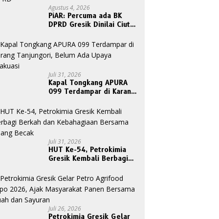
Agustus 4, 2026
PiAR: Percuma ada BK
DPRD Gresik Dinilai Ciut
Nyalinya Sidangkan Kode
Etik Ketua DPRD
Juli 31, 2026
Kapal Tongkang APURA
099 Terdampar di Karang
Tanjungori, Belum Ada
Upaya Evakuasi
Juli 31, 2026
HUT Ke-54, Petrokimia
Gresik Kembali Berbagi
Berkah dan Kebahagiaan
Bersama Abang Becak
Juli 26, 2026
Petrokimia Gresik Gelar