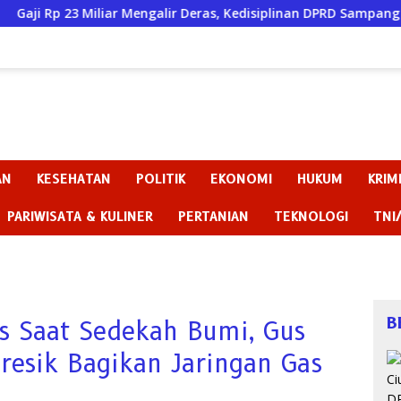
liar Mengalir Deras, Kedisiplinan DPRD Sampang Justru “Mati Sur
AN
KESEHATAN
POLITIK
EKONOMI
HUKUM
KRIM
PARIWISATA & KULINER
PERTANIAN
TEKNOLOGI
TNI
B
s Saat Sedekah Bumi, Gus
resik Bagikan Jaringan Gas