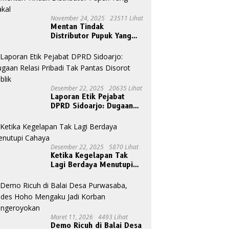
November 24, 2025
23511 Lihat
Mentan Tindak
Distributor Pupuk Yang
Nakal
Desember 22, 2025
20635 Lihat
Laporan Etik Pejabat
DPRD Sidoarjo: Dugaan
Relasi Pribadi Tak Pantas
Disorot Publik
Desember 22, 2025
5870 Lihat
Ketika Kegelapan Tak
Lagi Berdaya Menutupi
Cahaya
Maret 11, 2026
4493 Lihat
Demo Ricuh di Balai Desa