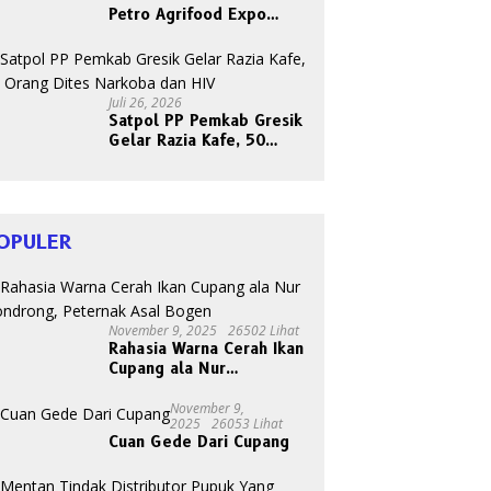
Petro Agrifood Expo
2026, Ajak Masyarakat
Panen Bersama Buah dan
Sayuran
Juli 26, 2026
Satpol PP Pemkab Gresik
Gelar Razia Kafe, 50
Orang Dites Narkoba dan
HIV
OPULER
November 9, 2025
26502 Lihat
Rahasia Warna Cerah Ikan
Cupang ala Nur
Gondrong, Peternak Asal
Bogen
November 9,
2025
26053 Lihat
Cuan Gede Dari Cupang