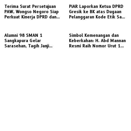
Terima Surat Persetujuan
PiAR Laporkan Ketua DPRD
PAW, Wongso Negoro Siap
Gresik ke BK atas Dugaan
Perkuat Kinerja DPRD dan
Pelanggaran Kode Etik Saat
Golkar Gresik
Audiensi PKL Semambung
Alumni 98 SMAN 1
Simbol Kemenangan dan
Sangkapura Gelar
Keberkahan: H. Abd Mannan
Sarasehan, Tagih Janji
Resmi Raih Nomor Urut 1
Politik Bupati Gresik untuk
dalam Pilkades Kletek 2026
Penyediaan Transportasi
Laut Layak Untuk Warga
Bawean