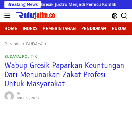
Langsung
ua DPRD Gresik Justru Menjadi Pemicu Konflik
Breaking News
Dugaan 
ke
konten
HOME
INDEKS
PEMERINTAHAN
PENDIDIKAN
HUKUM
Beranda
BUDAYA
BUDAYA
,
POLITIK
Wabup Gresik Paparkan Keuntungan
Dari Menunaikan Zakat Profesi
Untuk Masyarakat
Rj
April 12, 2023