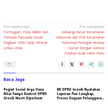
Navigasi
Pos sebelumnya
Pos selanjutnya
Formagam, Polisi Militer dan
Keluarga Besar Kecamatan
pos
Pemuda Pancasila Gresik
Kebomas dan PKK Kecamatan
Bagikan 1000 Takjil, Pererat
Kebomas Peringati Nuzulul
Lintas Umat
Qur’an Dengan Santuni
Puluhan Anak Yatim Piatu
Baca Juga
Pegiat Sosial Arga Dana
BK DPRD Gresik Nyatakan
Nilai Fungsi Kontrol DPRD
Laporan Piar Lengkap,
Gresik Mesti Diperkuat
Proses Dugaan Pelanggaran
Etik Ketua DPRD Berlanjut