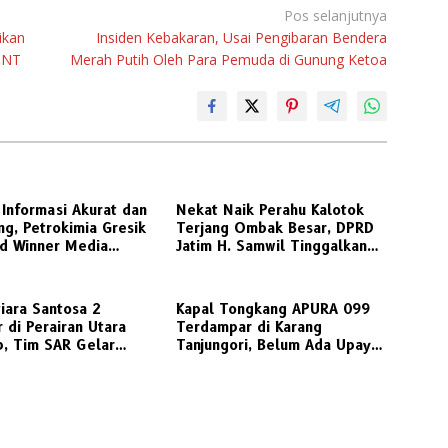
Pos selanjutnya
ikan
Insiden Kebakaran, Usai Pengibaran Bendera
PNT
Merah Putih Oleh Para Pemuda di Gunung Ketoa
Informasi Akurat dan
Nekat Naik Perahu Kalotok
g, Petrokimia Gresik
Terjang Ombak Besar, DPRD
ld Winner Media
Jatim H. Samwil Tinggalkan
ns Award 2026
Bawean Menuju Gresik
Daratan
iara Santosa 2
Kapal Tongkang APURA 099
 di Perairan Utara
Terdampar di Karang
, Tim SAR Gelar
Tanjungori, Belum Ada Upaya
 Penyelamatan
Evakuasi
 Penumpang