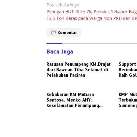
Navigasi
Pos sebelumnya
Peringati HUT RI ke 76, Pemdes Sekapuk Bag
pos
13,5 Ton Beras pada Warga Non PKH dan B
Komentar
Baca Juga
Ratusan Penumpang KM.Drajat
Support 
dari Bawean Tiba Selamat di
Berimban
Pelabuhan Paciran
Raih Go
Relatio
Kebakaran KM Mutiara
KMP Mut
Sentosa, Menko AHY:
Terbakar
Keselamatan Penumpang
Sumenep
Nomor Satu, Segera
Operasi
Investigasi
Ratusan