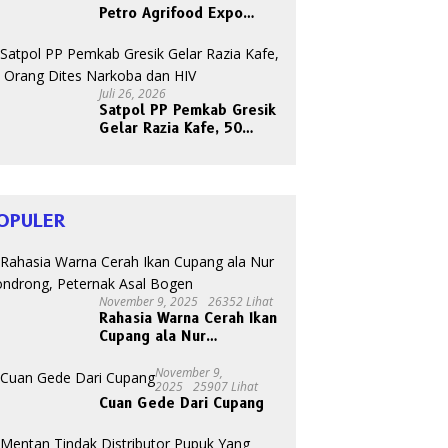
Petro Agrifood Expo
2026, Ajak Masyarakat
Panen Bersama Buah dan
Sayuran
Juli 26, 2026
Satpol PP Pemkab Gresik
Gelar Razia Kafe, 50
Orang Dites Narkoba dan
HIV
OPULER
November 9, 2025
26352 Lihat
Rahasia Warna Cerah Ikan
Cupang ala Nur
Gondrong, Peternak Asal
Bogen
November 9,
2025
25907 Lihat
Cuan Gede Dari Cupang