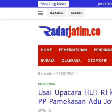
Langsung
Breaking News
Jerat Warga bak Renten
ke
konten
Redaksi
Indeks
HOME
PEMERINTAHAN
PENDIDIK
BUDAYA
OLAHRAGA
OTOMOTIF
Beranda
PERISTIWA
PERISTIWA
Usai Upacara HUT RI 
PP Pamekasan Adu Jot
Rj