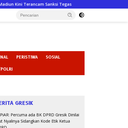
rancam Sanksi Tegas
Badan Kehormatan atau Badan Pemb
INAL
PERISTIWA
SOSIAL
/POLRI
ERITA GRESIK