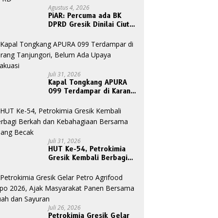
Agustus 4, 2026
PiAR: Percuma ada BK
DPRD Gresik Dinilai Ciut
Nyalinya Sidangkan Kode
Etik Ketua DPRD
Juli 31, 2026
Kapal Tongkang APURA
099 Terdampar di Karang
Tanjungori, Belum Ada
Upaya Evakuasi
Juli 31, 2026
HUT Ke-54, Petrokimia
Gresik Kembali Berbagi
Berkah dan Kebahagiaan
Bersama Abang Becak
Juli 26, 2026
Petrokimia Gresik Gelar