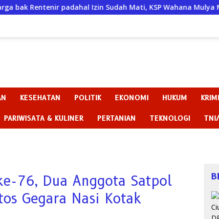
ir padahal Izin Sudah Mati, KSP Wahana Mulya Madiun Kini Te
AN
KESEHATAN
POLITIK
EKONOMI
HUKUM
KRIM
PARIWISATA & KULINER
PERTANIAN
TEKNOLOGI
TNI
B
ke-76, Dua Anggota Satpol
os Gegara Nasi Kotak