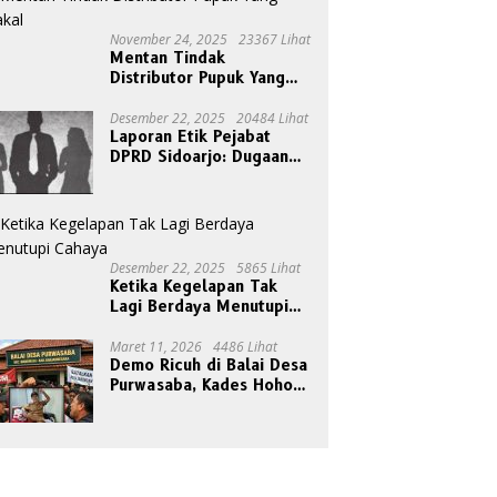
November 24, 2025
23367 Lihat
Mentan Tindak
Distributor Pupuk Yang
Nakal
Desember 22, 2025
20484 Lihat
Laporan Etik Pejabat
DPRD Sidoarjo: Dugaan
Relasi Pribadi Tak Pantas
Disorot Publik
Desember 22, 2025
5865 Lihat
Ketika Kegelapan Tak
Lagi Berdaya Menutupi
Cahaya
Maret 11, 2026
4486 Lihat
Demo Ricuh di Balai Desa
Purwasaba, Kades Hoho
Mengaku Jadi Korban
Pengeroyokan