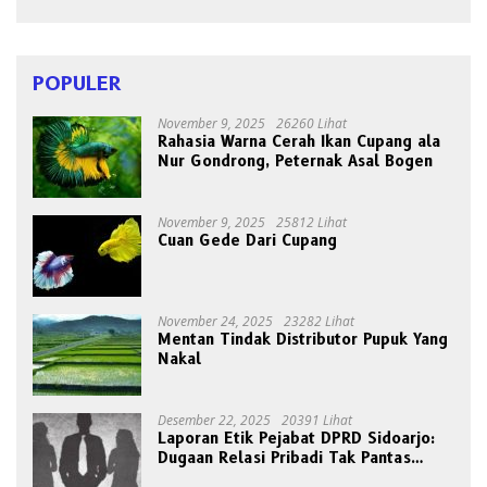
POPULER
November 9, 2025
26260 Lihat
Rahasia Warna Cerah Ikan Cupang ala
Nur Gondrong, Peternak Asal Bogen
November 9, 2025
25812 Lihat
Cuan Gede Dari Cupang
November 24, 2025
23282 Lihat
Mentan Tindak Distributor Pupuk Yang
Nakal
Desember 22, 2025
20391 Lihat
Laporan Etik Pejabat DPRD Sidoarjo:
Dugaan Relasi Pribadi Tak Pantas
Disorot Publik