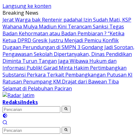
Langsung ke konten
Breaking News
Jerat Warga bak Rentenir padahal Izin Sudah Mati, KSP
Wahana Mulya Madiun Kini Terancam Sanksi Tegas
Badan Kehormatan atau Badan Pembiaran ? “Ketika
Ketua DPRD Gresik Justru Menjadi Pemicu Konflik
Dugaan Perundungan di SMPN 3 Gondang Jadi Sorotan,
Pengawasan Sekolah Dipertanyakan, Dinas Pendidikan
Diminta Turun Tangan
Jaga Wibawa Hukum dan
Informasi Publik! Garad Minta Hakim Pertimbangkan
Substansi Perkara Terkait Pembangkangan Putusan KI
Ratusan Penumpang KM.Drajat dari Bawean Tiba
Selamat di Pelabuhan Paciran
Redaksi
Indeks