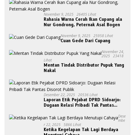
November 9, 2025
26405 Lihat
Rahasia Warna Cerah Ikan Cupang ala
Nur Gondrong, Peternak Asal Bogen
November 9, 2025
25958 Lihat
Cuan Gede Dari Cupang
November 24,
2025
23418
Lihat
Mentan Tindak Distributor Pupuk Yang
Nakal
Desember 22, 2025
20536 Lihat
Laporan Etik Pejabat DPRD Sidoarjo:
Dugaan Relasi Pribadi Tak Pantas
Disorot Publik
Dese
Mbe
R 22, 2025
5866 Lihat
Ketika Kegelapan Tak Lagi Berdaya