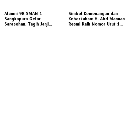
Golkar Gresik
Audiensi PKL Semambung
Alumni 98 SMAN 1
Simbol Kemenangan dan
Sangkapura Gelar
Keberkahan: H. Abd Mannan
Sarasehan, Tagih Janji
Resmi Raih Nomor Urut 1
Politik Bupati Gresik untuk
dalam Pilkades Kletek 2026
Penyediaan Transportasi
Laut Layak Untuk Warga
Bawean