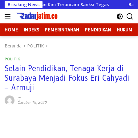
Langsung
un Kini Terancam Sanksi Tegas
Breaking News
Badan Kehormatan atau 
ke
konten
HOME
INDEKS
PEMERINTAHAN
PENDIDIKAN
HUKUM
Beranda
POLITIK
POLITIK
Selain Pendidikan, Tenaga Kerja di
Surabaya Menjadi Fokus Eri Cahyadi
– Armuji
Rj
Oktober 19, 2020