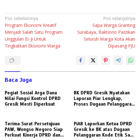
Navigasi
Pos sebelumnya
Pos selanjutnya
Program Ekonomi Kreatif
Sapa Warga Granting
pos
Menjadi Salah Satu Program
Surabaya, Baktiono Pastikan
Unggulan Er-Ji Untuk
Seluruh Warga Kota Akan
Tingkatkan Ekonomi Warga
Dipasang PJU
Baca Juga
Pegiat Sosial Arga Dana
BK DPRD Gresik Nyatakan
Nilai Fungsi Kontrol DPRD
Laporan Piar Lengkap,
Gresik Mesti Diperkuat
Proses Dugaan Pelanggaran
Etik Ketua DPRD Berlanjut
Terima Surat Persetujuan
PiAR Laporkan Ketua DPRD
PAW, Wongso Negoro Siap
Gresik ke BK atas Dugaan
Perkuat Kinerja DPRD dan
Pelanggaran Kode Etik Saat