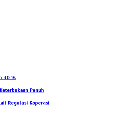
an 30 %
 Keterbukaan Penuh
it Regulasi Koperasi