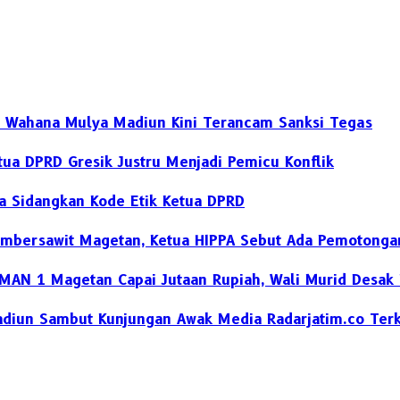
SP Wahana Mulya Madiun Kini Terancam Sanksi Tegas
ua DPRD Gresik Justru Menjadi Pemicu Konflik
ya Sidangkan Kode Etik Ketua DPRD
umbersawit Magetan, Ketua HIPPA Sebut Ada Pemotong
SMAN 1 Magetan Capai Jutaan Rupiah, Wali Murid Desak
diun Sambut Kunjungan Awak Media Radarjatim.co Terka