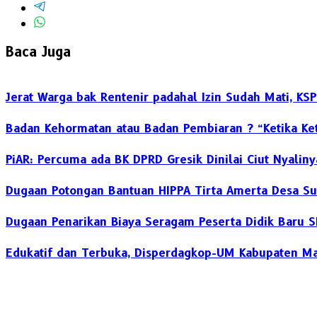
Baca Juga
Jerat Warga bak Rentenir padahal Izin Sudah Mati, K
Badan Kehormatan atau Badan Pembiaran ? “Ketika Ket
PiAR: Percuma ada BK DPRD Gresik Dinilai Ciut Nyalin
Dugaan Potongan Bantuan HIPPA Tirta Amerta Desa S
Dugaan Penarikan Biaya Seragam Peserta Didik Baru 
Edukatif dan Terbuka, Disperdagkop-UM Kabupaten Ma