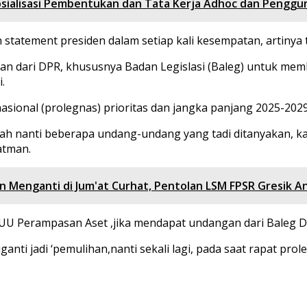
sialisasi Pembentukan dan Tata Kerja Adhoc dan Penggun
statement presiden dalam setiap kali kesempatan, artinya
an dari DPR, khususnya Badan Legislasi (Baleg) untuk me
.
asional (prolegnas) prioritas dan jangka panjang 2025-2029
ah nanti beberapa undang-undang yang tadi ditanyakan, kar
atman.
 Menganti di Jum'at Curhat, Pentolan LSM FPSR Gresik An
U Perampasan Aset ,jika mendapat undangan dari Baleg D
anti jadi ‘pemulihan,nanti sekali lagi, pada saat rapat pro