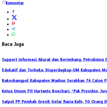
Komentar
Baca Juga
Support Informasi Akurat dan Berimbang, Petrokimia 
Edukatif dan Terbuka, Disperdagkop-UM Kabupaten Ma
Bakesbangpol Kabupaten Madiun Serahkan 76 Calon Pa
Ketua Umum PJI Hartanto Boechari: “Pak Presiden, Jur
Satpol PP Pemkab Gresik Gelar Razia Kafe, 50 Orang D