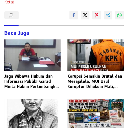
Ketat
Baca Juga
Jaga Wibawa Hukum dan
Korupsi Semakin Brutal dan
Informasi Publik! Garad
Merajalela, MUI Usul
Minta Hakim Pertimbangkan
Koruptor Dihukum Mati,
Substansi Perkara Terkait
Bisakah Diterapkan di
Pembangkangan Putusan KI
Indonesia ?