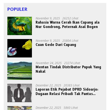
POPULER
November 9, 2025
26252 Lihat
Rahasia Warna Cerah Ikan Cupang ala
Nur Gondrong, Peternak Asal Bogen
November 9, 2025
25804 Lihat
Cuan Gede Dari Cupang
November 24, 2025
23274 Lihat
Mentan Tindak Distributor Pupuk Yang
Nakal
Desember 22, 2025
20383 Lihat
Laporan Etik Pejabat DPRD Sidoarjo:
Dugaan Relasi Pribadi Tak Pantas
Disorot Publik
Desember 22, 2025
5860 Lihat