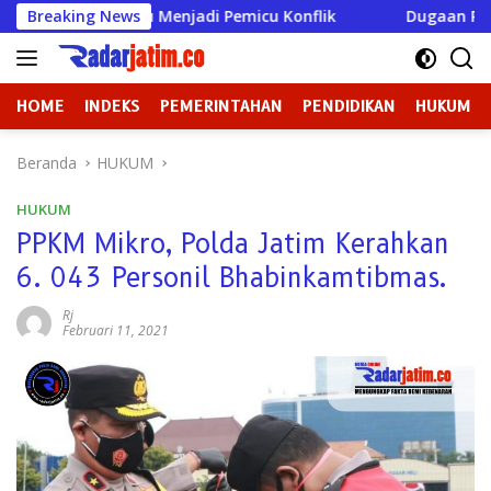
Langsung
jadi Pemicu Konflik
Breaking News
Dugaan Perundungan di SMPN 3 Go
ke
konten
HOME
INDEKS
PEMERINTAHAN
PENDIDIKAN
HUKUM
Beranda
HUKUM
HUKUM
PPKM Mikro, Polda Jatim Kerahkan
6. 043 Personil Bhabinkamtibmas.
Rj
Februari 11, 2021