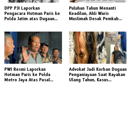
DPP PJI Laporkan
‎Puluhan Tahun Menanti
Pengacara Hotman Paris ke
Keadilan, Ahli Waris
Polda Jatim atas Dugaan
Muslimah Desak Pemkab
Lecehkan Profesi Jurnalis
Gresik Realisasikan Putusan
Dan Manuver Abuse of
Inkracht Sengketa Lahan
Influence
SDN 207
PWI Resmi Laporkan
Advokat Jadi Korban Dugaan
Hotman Paris ke Polda
Penganiayaan Saat Rayakan
Metro Jaya Atas Pasal
Ulang Tahun, Kasus
Penghinaan Profesi Jurnalis
Dilaporkan ke Polisi