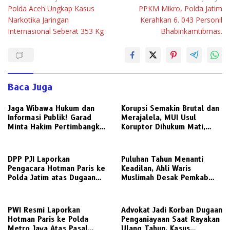
Polda Aceh Ungkap Kasus
PPKM Mikro, Polda Jatim
pos
Narkotika Jaringan
Kerahkan 6. 043 Personil
Internasional Seberat 353 Kg
Bhabinkamtibmas.
Baca Juga
Jaga Wibawa Hukum dan
Korupsi Semakin Brutal dan
Informasi Publik! Garad
Merajalela, MUI Usul
Minta Hakim Pertimbangkan
Koruptor Dihukum Mati,
Substansi Perkara Terkait
Bisakah Diterapkan di
Pembangkangan Putusan KI
Indonesia ?
DPP PJI Laporkan
‎Puluhan Tahun Menanti
Pengacara Hotman Paris ke
Keadilan, Ahli Waris
Polda Jatim atas Dugaan
Muslimah Desak Pemkab
Lecehkan Profesi Jurnalis
Gresik Realisasikan Putusan
Dan Manuver Abuse of
Inkracht Sengketa Lahan
Influence
SDN 207
PWI Resmi Laporkan
Advokat Jadi Korban Dugaan
Hotman Paris ke Polda
Penganiayaan Saat Rayakan
Metro Jaya Atas Pasal
Ulang Tahun, Kasus