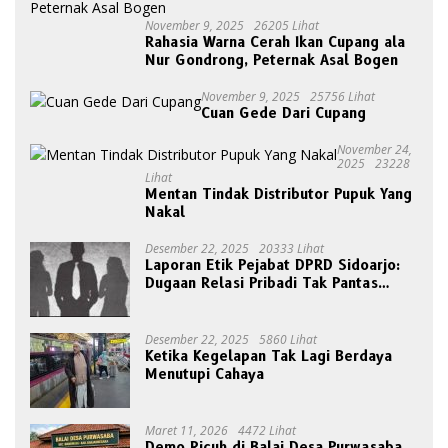
November 9, 2025
26205 Lihat
Rahasia Warna Cerah Ikan Cupang ala
Nur Gondrong, Peternak Asal Bogen
November 9, 2025
25756 Lihat
Cuan Gede Dari Cupang
November 24,
2025
23228
Lihat
Mentan Tindak Distributor Pupuk Yang
Nakal
Desember 22, 2025
20333 Lihat
Laporan Etik Pejabat DPRD Sidoarjo:
Dugaan Relasi Pribadi Tak Pantas
Disorot Publik
Desember 22, 2025
5860 Lihat
Ketika Kegelapan Tak Lagi Berdaya
Menutupi Cahaya
Maret 11, 2026
4472 Lihat
Demo Ricuh di Balai Desa Purwasaba,