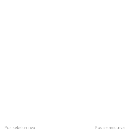
Navigasi
Pos sebelumnya
Pos selanjutnya