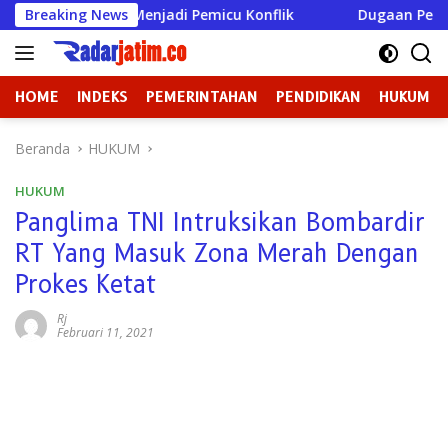
Langsung
k Justru Menjadi Pemicu Konflik
Breaking News
Dugaan Perundungan d
ke
konten
HOME
INDEKS
PEMERINTAHAN
PENDIDIKAN
HUKUM
Beranda
HUKUM
HUKUM
Panglima TNI Intruksikan Bombardir
RT Yang Masuk Zona Merah Dengan
Prokes Ketat
Rj
Februari 11, 2021