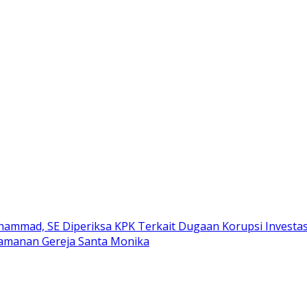
hammad, SE Diperiksa KPK Terkait Dugaan Korupsi Investas
Keamanan Gereja Santa Monika