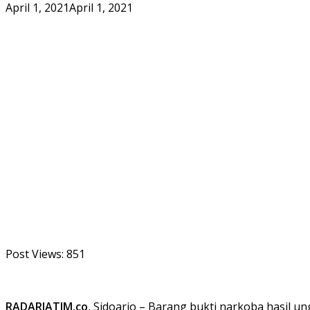
April 1, 2021
April 1, 2021
Post Views:
851
RADARJATIM.co
, Sidoarjo – Barang bukti narkoba hasil 