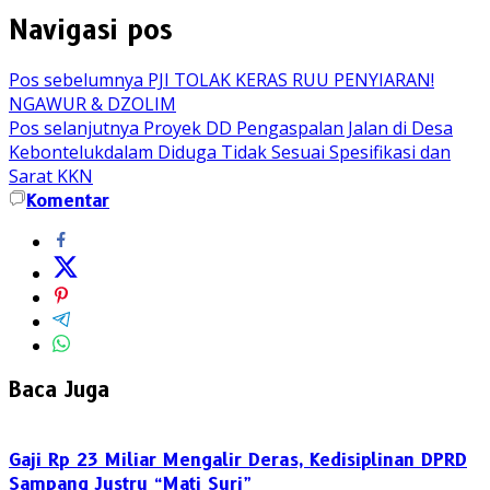
Navigasi pos
Pos sebelumnya
PJI TOLAK KERAS RUU PENYIARAN!
NGAWUR & DZOLIM
Pos selanjutnya
Proyek DD Pengaspalan Jalan di Desa
Kebontelukdalam Diduga Tidak Sesuai Spesifikasi dan
Sarat KKN
Komentar
Baca Juga
Gaji Rp 23 Miliar Mengalir Deras, Kedisiplinan DPRD
Sampang Justru “Mati Suri”