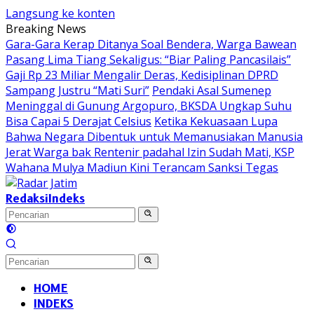
Langsung ke konten
Breaking News
Gara-Gara Kerap Ditanya Soal Bendera, Warga Bawean
Pasang Lima Tiang Sekaligus: “Biar Paling Pancasilais”
Gaji Rp 23 Miliar Mengalir Deras, Kedisiplinan DPRD
Sampang Justru “Mati Suri”
Pendaki Asal Sumenep
Meninggal di Gunung Argopuro, BKSDA Ungkap Suhu
Bisa Capai 5 Derajat Celsius
Ketika Kekuasaan Lupa
Bahwa Negara Dibentuk untuk Memanusiakan Manusia
Jerat Warga bak Rentenir padahal Izin Sudah Mati, KSP
Wahana Mulya Madiun Kini Terancam Sanksi Tegas
Redaksi
Indeks
HOME
INDEKS