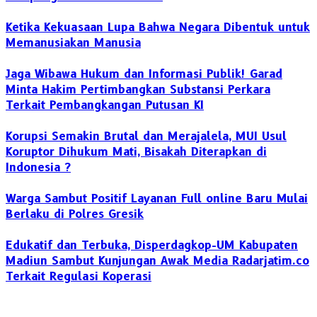
Ketika Kekuasaan Lupa Bahwa Negara Dibentuk untuk
Memanusiakan Manusia
Jaga Wibawa Hukum dan Informasi Publik! Garad
Minta Hakim Pertimbangkan Substansi Perkara
Terkait Pembangkangan Putusan KI
Korupsi Semakin Brutal dan Merajalela, MUI Usul
Koruptor Dihukum Mati, Bisakah Diterapkan di
Indonesia ?
Warga Sambut Positif Layanan Full online Baru Mulai
Berlaku di Polres Gresik
Edukatif dan Terbuka, Disperdagkop-UM Kabupaten
Madiun Sambut Kunjungan Awak Media Radarjatim.co
Terkait Regulasi Koperasi