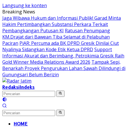
Langsung ke konten
Breaking News
Jaga Wibawa Hukum dan Informasi Publik! Garad Minta
Hakim Pertimbangkan Substansi Perkara Terkait
Pembangkangan Putusan KI
Ratusan Penumpang
KM.Drajat dari Bawean Tiba Selamat di Pelabuhan
Paciran
PiAR: Percuma ada BK DPRD Gresik Dinilai Ciut
Nyalinya Sidangkan Kode Etik Ketua DPRD
Support
Informasi Akurat dan Berimbang, Petrokimia Gresik Raih
Gold Winner Media Relations Award 2026
Tampak Sepi,
Benarkah Proyek Pengurukan Lahan Sawah Dilindungi di
Gunungsari Belum Berizin
Redaksi
Indeks
HOME