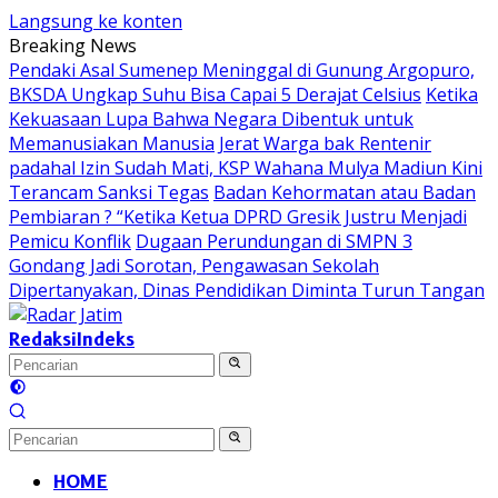
Langsung ke konten
Breaking News
Pendaki Asal Sumenep Meninggal di Gunung Argopuro,
BKSDA Ungkap Suhu Bisa Capai 5 Derajat Celsius
Ketika
Kekuasaan Lupa Bahwa Negara Dibentuk untuk
Memanusiakan Manusia
Jerat Warga bak Rentenir
padahal Izin Sudah Mati, KSP Wahana Mulya Madiun Kini
Terancam Sanksi Tegas
Badan Kehormatan atau Badan
Pembiaran ? “Ketika Ketua DPRD Gresik Justru Menjadi
Pemicu Konflik
Dugaan Perundungan di SMPN 3
Gondang Jadi Sorotan, Pengawasan Sekolah
Dipertanyakan, Dinas Pendidikan Diminta Turun Tangan
Redaksi
Indeks
HOME