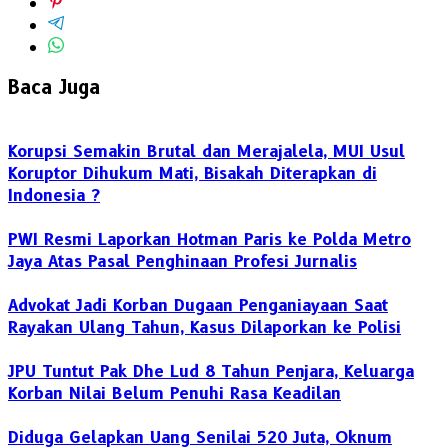
Baca Juga
Korupsi Semakin Brutal dan Merajalela, MUI Usul
Koruptor Dihukum Mati, Bisakah Diterapkan di
Indonesia ?
PWI Resmi Laporkan Hotman Paris ke Polda Metro
Jaya Atas Pasal Penghinaan Profesi Jurnalis
Advokat Jadi Korban Dugaan Penganiayaan Saat
Rayakan Ulang Tahun, Kasus Dilaporkan ke Polisi
JPU Tuntut Pak Dhe Lud 8 Tahun Penjara, Keluarga
Korban Nilai Belum Penuhi Rasa Keadilan
Diduga Gelapkan Uang Senilai 520 Juta, Oknum