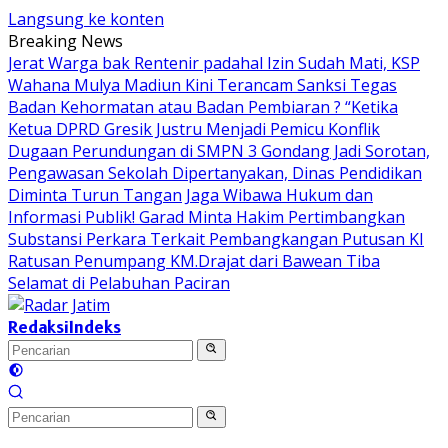
Langsung ke konten
Breaking News
Jerat Warga bak Rentenir padahal Izin Sudah Mati, KSP
Wahana Mulya Madiun Kini Terancam Sanksi Tegas
Badan Kehormatan atau Badan Pembiaran ? “Ketika
Ketua DPRD Gresik Justru Menjadi Pemicu Konflik
Dugaan Perundungan di SMPN 3 Gondang Jadi Sorotan,
Pengawasan Sekolah Dipertanyakan, Dinas Pendidikan
Diminta Turun Tangan
Jaga Wibawa Hukum dan
Informasi Publik! Garad Minta Hakim Pertimbangkan
Substansi Perkara Terkait Pembangkangan Putusan KI
Ratusan Penumpang KM.Drajat dari Bawean Tiba
Selamat di Pelabuhan Paciran
Redaksi
Indeks