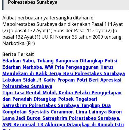
Polrestabes Surabaya
Akibat perbuatannya,tersangka ditahan di
Mapolrestabes Surabaya dan dikenakan Pasal 114 Ayat
(2) Jo pasal 132 Ayat (1) Subsider Pasal 112 ayat (2) Jo
pasal 132 Ayat (1) UU RI Nomor 35 tahun 2009 tentang
Narkotika. (Fir)
Berita Terkait
Edarkan Sabu, Tukang Bangunan Ditangkap Polisi
Edarkan Narkoba, WW Pria Pengangguran Harus
Mendekam di Balik Jeruji Besi Polrestabes Surabaya
Lakukan Sidak..!! Kadiv Propam Polri Beri Apresiasi
Polrestabes Surabaya
Tipu Jasa Rental Mobil, Kedua Pelaku Penggelapan
dan Penadah Ditangkap Polsek Tegalsari
Satreskrim Polrestabes Surabaya Tangkap Dua
Komplotan Spesialis Curanmor, Lima Lainnya Buron
Lama Jadi Buron Satreskrim Polrestabes Surabaya,
ASN Berinisial TR Akhirnya Ditangkap di Rumah Istri