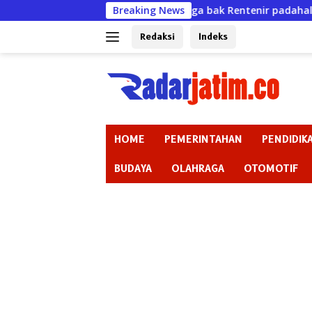
Langsung
Jerat Warga bak Rentenir padahal Izin Sudah Mati
Breaking News
ke
konten
Redaksi
Indeks
HOME
PEMERINTAHAN
PENDIDIK
BUDAYA
OLAHRAGA
OTOMOTIF