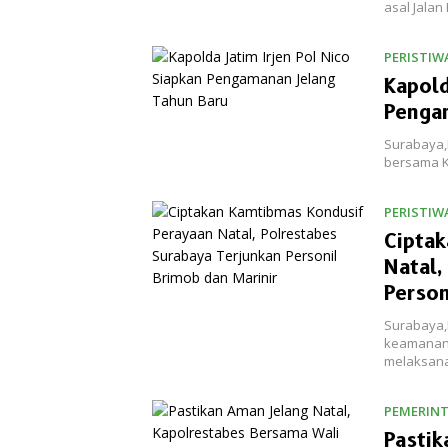
asal Jala
PERISTIW
Kapold
Penga
Surabaya,R
bersama K
PERISTIW
Cipta
Natal,
Person
Surabaya,
keamanan 
melaksana
PEMERIN
Pastik