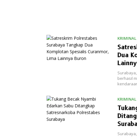
KRIMINAL
Satres
Dua Ko
Lainny
Surabaya,
berhasil m
kendaraa
KRIMINAL
Tukan
Ditang
Surab
Surabaya,R