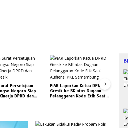
B
urat Persetujuan
PiAR Laporkan Ketua DPRD
ngso Negoro Siap
Gresik ke BK atas Dugaan
Kinerja DPRD dan
Pelanggaran Kode Etik Saat
Alum
resik
Audiensi PKL Semambung
Sang
Tagih
Gres
Trans
Untu