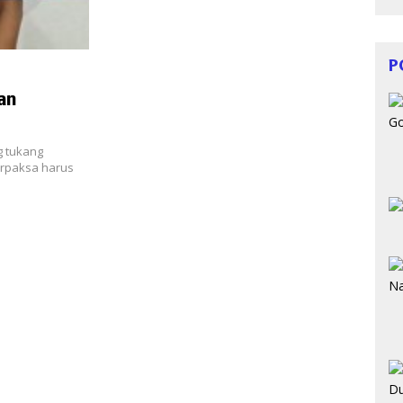
P
an
g tukang
erpaksa harus