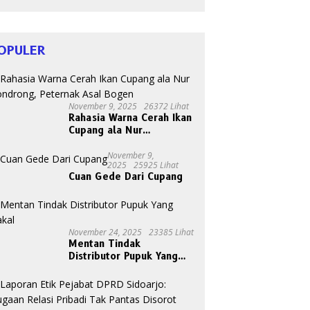
HIV
OPULER
November 9, 2025
26372 Lihat
Rahasia Warna Cerah Ikan
Cupang ala Nur
Gondrong, Peternak Asal
Bogen
November 9,
2025
25925 Lihat
Cuan Gede Dari Cupang
November 24, 2025
23385 Lihat
Mentan Tindak
Distributor Pupuk Yang
Nakal