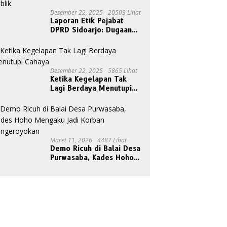
Desember 22, 2025
20503 Lihat
Laporan Etik Pejabat
DPRD Sidoarjo: Dugaan
Relasi Pribadi Tak Pantas
Disorot Publik
Desember 22, 2025
5865 Lihat
Ketika Kegelapan Tak
Lagi Berdaya Menutupi
Cahaya
Maret 11, 2026
4487 Lihat
Demo Ricuh di Balai Desa
Purwasaba, Kades Hoho
Mengaku Jadi Korban
Pengeroyokan