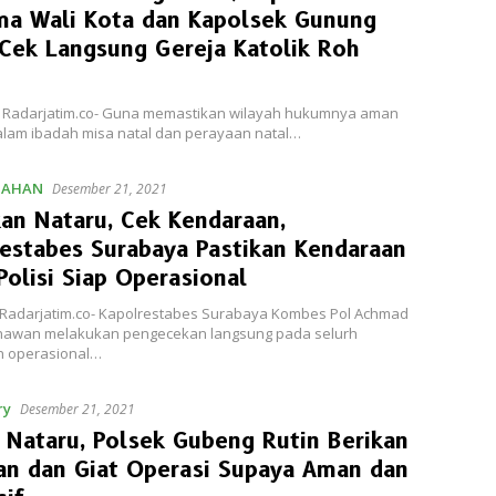
ma Wali Kota dan Kapolsek Gunung
Cek Langsung Gereja Katolik Roh
 Radarjatim.co- Guna memastikan wilayah hukumnya aman
lam ibadah misa natal dan perayaan natal…
TAHAN
Desember 21, 2021
an Nataru, Cek Kendaraan,
estabes Surabaya Pastikan Kendaraan
Polisi Siap Operasional
Radarjatim.co- Kapolrestabes Surabaya Kombes Pol Achmad
awan melakukan pengecekan langsung pada selurh
 operasional…
ry
Desember 21, 2021
 Nataru, Polsek Gubeng Rutin Berikan
an dan Giat Operasi Supaya Aman dan