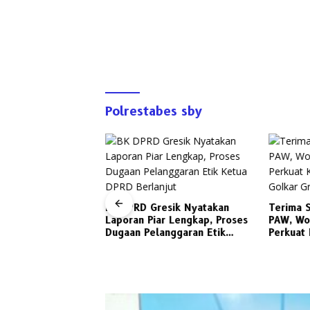
Polrestabes sby
al Arga Dana Nilai
rol DPRD Gresik
BK DPRD Gresik Nyatakan
Terima S
kuat
Laporan Piar Lengkap, Proses
PAW, Wo
Dugaan Pelanggaran Etik
Perkuat 
Ketua DPRD Berlanjut
Golkar G