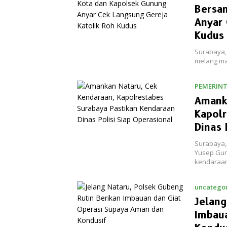
Bersa
Anyar 
Kudus
Surabaya,
melang ma
PEMERIN
Amank
Kapolr
Dinas 
Surabaya,
Yusep Gun
kendaraan
uncatego
Jelang
Imbau