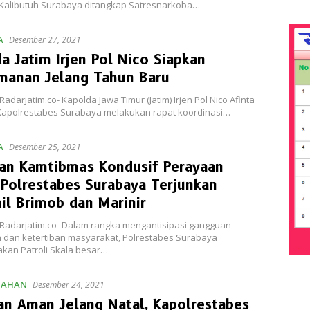
n Kalibutuh Surabaya ditangkap Satresnarkoba…
A
Desember 27, 2021
a Jatim Irjen Pol Nico Siapkan
manan Jelang Tahun Baru
adarjatim.co- Kapolda Jawa Timur (Jatim) Irjen Pol Nico Afinta
apolrestabes Surabaya melakukan rapat koordinasi…
A
Desember 25, 2021
kan Kamtibmas Kondusif Perayaan
 Polrestabes Surabaya Terjunkan
il Brimob dan Marinir
Radarjatim.co- Dalam rangka mengantisipasi gangguan
dan ketertiban masyarakat, Polrestabes Surabaya
kan Patroli Skala besar…
TAHAN
Desember 24, 2021
an Aman Jelang Natal, Kapolrestabes