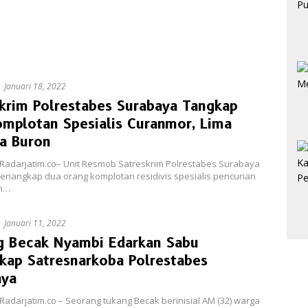
Januari 18, 2022
krim Polrestabes Surabaya Tangkap
mplotan Spesialis Curanmor, Lima
a Buron
Radarjatim.co– Unit Resmob Satreskrim Polrestabes Surabaya
enangkap dua orang komplotan residivis spesialis pencurian
n…
Januari 11, 2022
g Becak Nyambi Edarkan Sabu
kap Satresnarkoba Polrestabes
aya
adarjatim.co – Seorang tukang Becak berinisial AM (32) warga