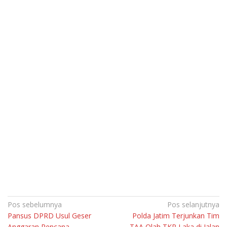
Navigasi
Pos sebelumnya
Pos selanjutnya
Pansus DPRD Usul Geser
Polda Jatim Terjunkan Tim
pos
Anggaran Rencana
TAA Olah TKP Laka di Jalan