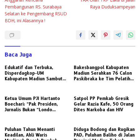
Pembangunan RS. Surabaya
Raya Duduksampeyan
Selatan ke Pengembang RSUD
BDH, ini Alasannya !
Baca Juga
Edukatif dan Terbuka,
Bakesbangpol Kabupaten
Disperdagkop-UM
Madiun Serahkan 76 Calon
Kabupaten Madiun Sambut
Paskibraka ke Tim Pelatih
Kunjungan Awak Media
untuk Digembleng
Radarjatim.co Terkait
Regulasi Koperasi
Ketua Umum PJI Hartanto
Satpol PP Pemkab Gresik
Boechari: “Pak Presiden,
Gelar Razia Kafe, 50 Orang
Jurnalis Bukan “Londo
Dites Narkoba dan HIV
Ireng”, Ini Pelecehan
Profesi Wartawan
‎Puluhan Tahun Menanti
Diduga Bodong dan Rugikan
Keadilan, Ahli Waris
PAD, Puluhan Baliho di Jalan