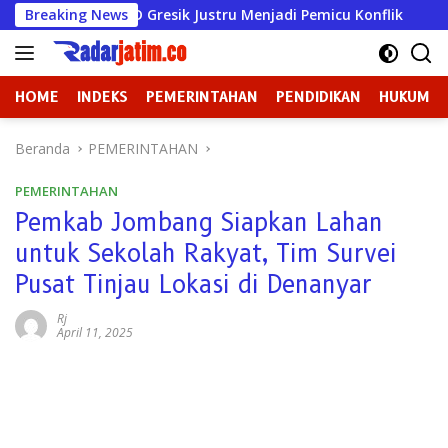
Langsung
tua DPRD Gresik Justru Menjadi Pemicu Konflik
Breaking News
Dugaa
ke
konten
HOME
INDEKS
PEMERINTAHAN
PENDIDIKAN
HUKUM
Beranda
PEMERINTAHAN
PEMERINTAHAN
Pemkab Jombang Siapkan Lahan
untuk Sekolah Rakyat, Tim Survei
Pusat Tinjau Lokasi di Denanyar
Rj
April 11, 2025