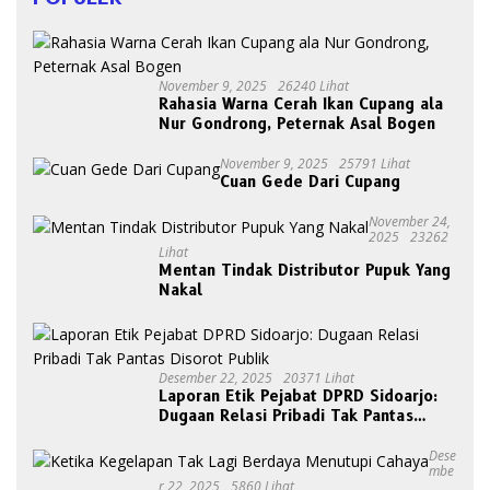
November 9, 2025
26240 Lihat
Rahasia Warna Cerah Ikan Cupang ala
Nur Gondrong, Peternak Asal Bogen
November 9, 2025
25791 Lihat
Cuan Gede Dari Cupang
November 24,
2025
23262
Lihat
Mentan Tindak Distributor Pupuk Yang
Nakal
Desember 22, 2025
20371 Lihat
Laporan Etik Pejabat DPRD Sidoarjo:
Dugaan Relasi Pribadi Tak Pantas
Disorot Publik
Dese
Mbe
R 22, 2025
5860 Lihat