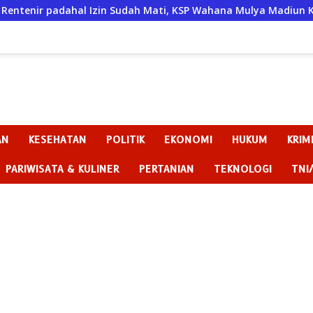
Sudah Mati, KSP Wahana Mulya Madiun Kini Terancam Sanksi Te
AN
KESEHATAN
POLITIK
EKONOMI
HUKUM
KRIM
PARIWISATA & KULINER
PERTANIAN
TEKNOLOGI
TNI