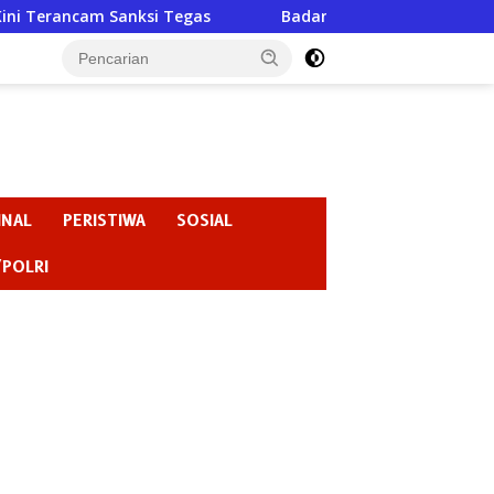
gas
Badan Kehormatan atau Badan Pembiaran ? “Ketika 
INAL
PERISTIWA
SOSIAL
/POLRI