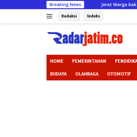
Langsung
Jerat Warga bak Rentenir padahal Izin 
Breaking News
ke
konten
Redaksi
Indeks
HOME
PEMERINTAHAN
PENDIDIK
BUDAYA
OLAHRAGA
OTOMOTIF