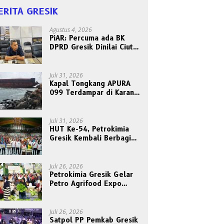
ERITA GRESIK
Agustus 4, 2026
PiAR: Percuma ada BK
DPRD Gresik Dinilai Ciut
Nyalinya Sidangkan Kode
Etik Ketua DPRD
Juli 31, 2026
Kapal Tongkang APURA
099 Terdampar di Karang
Tanjungori, Belum Ada
Upaya Evakuasi
Juli 31, 2026
HUT Ke-54, Petrokimia
Gresik Kembali Berbagi
Berkah dan Kebahagiaan
Bersama Abang Becak
Juli 26, 2026
Petrokimia Gresik Gelar
Petro Agrifood Expo
2026, Ajak Masyarakat
Panen Bersama Buah dan
Sayuran
Juli 26, 2026
Satpol PP Pemkab Gresik