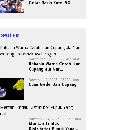
Gelar Razia Kafe, 50
Orang Dites Narkoba dan
HIV
OPULER
November 9, 2025
26348 Lihat
Rahasia Warna Cerah Ikan
Cupang ala Nur
Gondrong, Peternak Asal
Bogen
November 9, 2025
25903 Lihat
Cuan Gede Dari Cupang
November 24, 2025
23363 Lihat
Mentan Tindak
Distributor Pupuk Yang