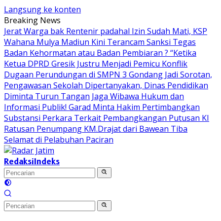
Langsung ke konten
Breaking News
Jerat Warga bak Rentenir padahal Izin Sudah Mati, KSP
Wahana Mulya Madiun Kini Terancam Sanksi Tegas
Badan Kehormatan atau Badan Pembiaran ? “Ketika
Ketua DPRD Gresik Justru Menjadi Pemicu Konflik
Dugaan Perundungan di SMPN 3 Gondang Jadi Sorotan,
Pengawasan Sekolah Dipertanyakan, Dinas Pendidikan
Diminta Turun Tangan
Jaga Wibawa Hukum dan
Informasi Publik! Garad Minta Hakim Pertimbangkan
Substansi Perkara Terkait Pembangkangan Putusan KI
Ratusan Penumpang KM.Drajat dari Bawean Tiba
Selamat di Pelabuhan Paciran
Redaksi
Indeks