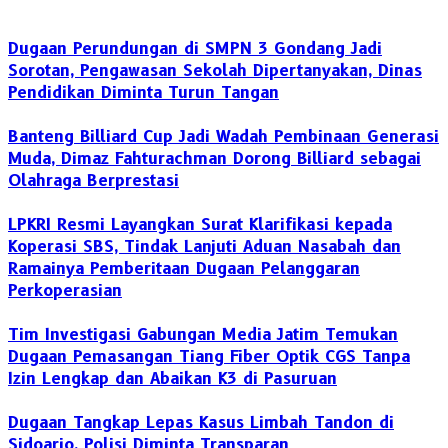
Dugaan Perundungan di SMPN 3 Gondang Jadi
Sorotan, Pengawasan Sekolah Dipertanyakan, Dinas
Pendidikan Diminta Turun Tangan
Banteng Billiard Cup Jadi Wadah Pembinaan Generasi
Muda, Dimaz Fahturachman Dorong Billiard sebagai
Olahraga Berprestasi
LPKRI Resmi Layangkan Surat Klarifikasi kepada
Koperasi SBS, Tindak Lanjuti Aduan Nasabah dan
Ramainya Pemberitaan Dugaan Pelanggaran
Perkoperasian
Tim Investigasi Gabungan Media Jatim Temukan
Dugaan Pemasangan Tiang Fiber Optik CGS Tanpa
Izin Lengkap dan Abaikan K3 di Pasuruan
Dugaan Tangkap Lepas Kasus Limbah Tandon di
Sidoarjo, Polisi Diminta Transparan