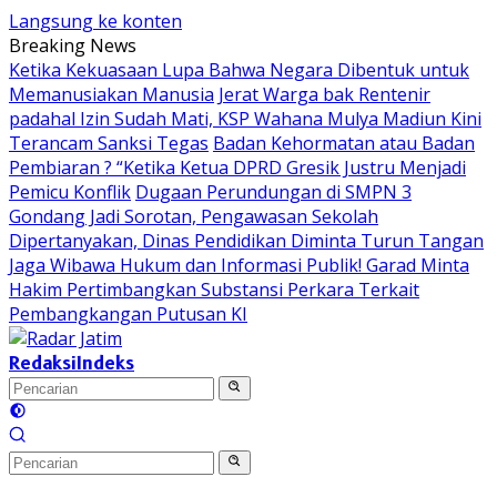
Langsung ke konten
Breaking News
Ketika Kekuasaan Lupa Bahwa Negara Dibentuk untuk
Memanusiakan Manusia
Jerat Warga bak Rentenir
padahal Izin Sudah Mati, KSP Wahana Mulya Madiun Kini
Terancam Sanksi Tegas
Badan Kehormatan atau Badan
Pembiaran ? “Ketika Ketua DPRD Gresik Justru Menjadi
Pemicu Konflik
Dugaan Perundungan di SMPN 3
Gondang Jadi Sorotan, Pengawasan Sekolah
Dipertanyakan, Dinas Pendidikan Diminta Turun Tangan
Jaga Wibawa Hukum dan Informasi Publik! Garad Minta
Hakim Pertimbangkan Substansi Perkara Terkait
Pembangkangan Putusan KI
Redaksi
Indeks