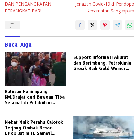
DAN PENGANGKATAN
Jenazah Covid-19 di Pendopo
PERANGKAT BARU
Kecamatan Sangkapura
Baca Juga
Support Informasi Akurat
dan Berimbang, Petrokimia
Gresik Raih Gold Winner
Media Relations Award
2026
Ratusan Penumpang
KM.Drajat dari Bawean Tiba
Selamat di Pelabuhan
Paciran
Nekat Naik Perahu Kalotok
Terjang Ombak Besar,
DPRD Jatim H. Samwil
Tinggalkan Bawean Menuju