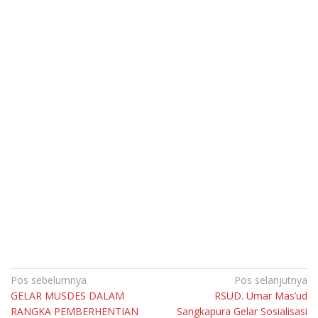
Navigasi
Pos sebelumnya
Pos selanjutnya
GELAR MUSDES DALAM
RSUD. Umar Mas’ud
pos
RANGKA PEMBERHENTIAN
Sangkapura Gelar Sosialisasi