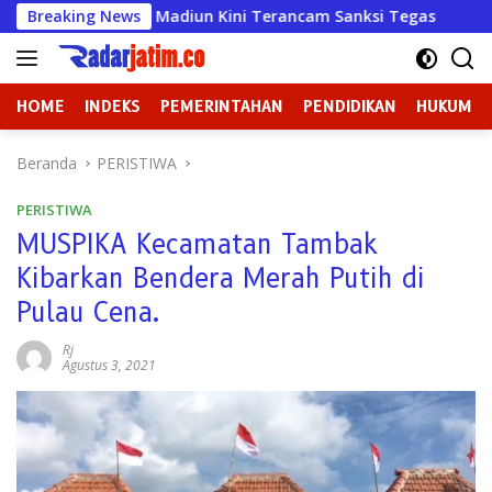
Langsung
hana Mulya Madiun Kini Terancam Sanksi Tegas
Breaking News
Badan K
ke
konten
HOME
INDEKS
PEMERINTAHAN
PENDIDIKAN
HUKUM
Beranda
PERISTIWA
PERISTIWA
MUSPIKA Kecamatan Tambak
Kibarkan Bendera Merah Putih di
Pulau Cena.
Rj
Agustus 3, 2021