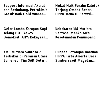
Support Informasi Akurat
Nekat Naik Perahu Kalotok
dan Berimbang, Petrokimia
Terjang Ombak Besar,
Gresik Raih Gold Winner
DPRD Jatim H. Samwil
Media Relations Award
Tinggalkan Bawean Menuju
2026
Gresik Daratan
Gelar Lomba Karapan Sapi
Kebakaran KM Mutiara
Jelang HUT ke-25
Sentosa, Menko AHY:
Demokrat, AHY: Kekayaan
Keselamatan Penumpang
Budaya Nusantara Harus
Nomor Satu, Segera
Dijaga dan Diwariskan
Investigasi
KMP Mutiara Santosa 2
Dugaan Potongan Bantuan
Terbakar di Perairan Utara
HIPPA Tirta Amerta Desa
Sumenep, Tim SAR Gelar
Sumbersawit Magetan,
Operasi Penyelamatan
Ketua HIPPA Sebut Ada
Ratusan Penumpang
Pemotongan 30 %