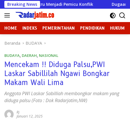
Langsung
tru Menjadi Pemicu Konflik
Breaking News
Dugaan Perundungan di SM
ke
konten
HOME
INDEKS
PEMERINTAHAN
PENDIDIKAN
HUKUM
Beranda
BUDAYA
BUDAYA
,
DAERAH
,
NASIONAL
Mencekam !! Diduga Palsu,PWI
Laskar Sabillilah Ngawi Bongkar
Makam Wali Lima
Anggota PWI Laskar Sabilliah membongkar makam yang
diduga palsu (Foto : Dok Radarjatim,NW)
Rj
Januari 12, 2025