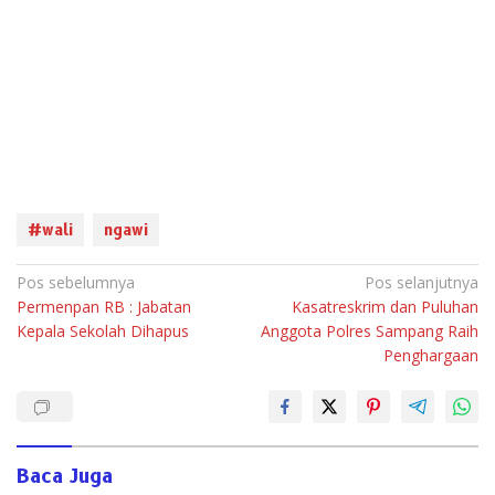
#wali
ngawi
Navigasi
Pos sebelumnya
Pos selanjutnya
Permenpan RB : Jabatan
Kasatreskrim dan Puluhan
pos
Kepala Sekolah Dihapus
Anggota Polres Sampang Raih
Penghargaan
Baca Juga