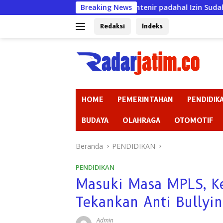
Langsung
Jerat Warga bak Rentenir padahal Izin Sudah Mati, KSP Wahan
Breaking News
ke
konten
Redaksi
Indeks
HOME
PEMERINTAHAN
PENDIDIK
BUDAYA
OLAHRAGA
OTOMOTIF
Beranda
PENDIDIKAN
PENDIDIKAN
Masuki Masa MPLS, K
Tekankan Anti Bullyi
Admin