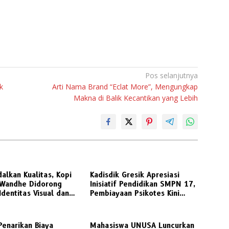
Pos selanjutnya
k
Arti Nama Brand “Eclat More”, Mengungkap
Makna di Balik Kecantikan yang Lebih
lkan Kualitas, Kopi
Kadisdik Gresik Apresiasi
Wandhe Didorong
Inisiatif Pendidikan SMPN 17,
Identitas Visual dan
Pembiayaan Psikotes Kini
n Strategis bersama
Sesuai Regulasi
eran Jawa Timur
enarikan Biaya
Mahasiswa UNUSA Luncurkan