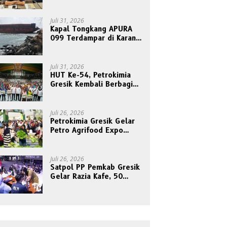
Nyalinya Sidangkan Kode
Etik Ketua DPRD
Juli 31, 2026
Kapal Tongkang APURA
099 Terdampar di Karang
Tanjungori, Belum Ada
Upaya Evakuasi
Juli 31, 2026
HUT Ke-54, Petrokimia
Gresik Kembali Berbagi
Berkah dan Kebahagiaan
Bersama Abang Becak
Juli 26, 2026
Petrokimia Gresik Gelar
Petro Agrifood Expo
2026, Ajak Masyarakat
Panen Bersama Buah dan
Sayuran
Juli 26, 2026
Satpol PP Pemkab Gresik
Gelar Razia Kafe, 50
Orang Dites Narkoba dan
HIV