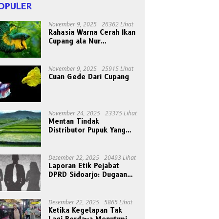
OPULER
November 9, 2025
26362 Lihat
Rahasia Warna Cerah Ikan
Cupang ala Nur
Gondrong, Peternak Asal
Bogen
November 9, 2025
25915 Lihat
Cuan Gede Dari Cupang
November 24, 2025
23375 Lihat
Mentan Tindak
Distributor Pupuk Yang
Nakal
Desember 22, 2025
20493 Lihat
Laporan Etik Pejabat
DPRD Sidoarjo: Dugaan
Relasi Pribadi Tak Pantas
Disorot Publik
Desember 22, 2025
5865 Lihat
Ketika Kegelapan Tak