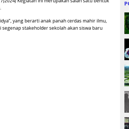
/7)2024) Kegiatan ini merupakan salah satu bentuk
P
.
ya”, yang berarti anak panah cerdas mahir ilmu,
gi segenap stakeholder sekolah akan siswa baru