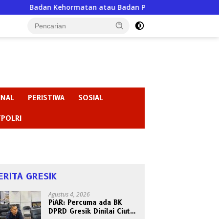
ormatan atau Badan Pembiaran ? “Ketika Ketua DPRD Gresik Jus
INAL
PERISTIWA
SOSIAL
/POLRI
ERITA GRESIK
Agustus 4, 2026
PiAR: Percuma ada BK
DPRD Gresik Dinilai Ciut