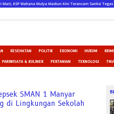
a Mulya Madiun Kini Terancam Sanksi Tegas
Badan Keh
AN
KESEHATAN
POLITIK
EKONOMI
HUKUM
KRIM
PARIWISATA & KULINER
PERTANIAN
TEKNOLOGI
TNI
B
epsek SMAN 1 Manyar
ng di Lingkungan Sekolah