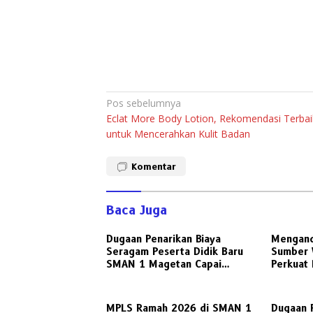
Navigasi
Pos sebelumnya
Eclat More Body Lotion, Rekomendasi Terbai
pos
untuk Mencerahkan Kulit Badan
Komentar
Baca Juga
Dugaan Penarikan Biaya
Menganda
Seragam Peserta Didik Baru
Sumber 
SMAN 1 Magetan Capai
Perkuat 
Jutaan Rupiah, Wali Murid
Kemitraa
Desak Keterbukaan Penuh
UPN Vet
MPLS Ramah 2026 di SMAN 1
Dugaan P