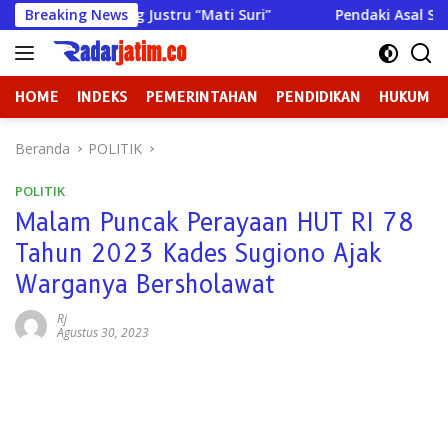
Langsung
D Sampang Justru “Mati Suri”
Breaking News
Pendaki Asal Sumenep Meni
ke
konten
HOME
INDEKS
PEMERINTAHAN
PENDIDIKAN
HUKUM
Beranda
POLITIK
POLITIK
Malam Puncak Perayaan HUT RI 78
Tahun 2023 Kades Sugiono Ajak
Warganya Bersholawat
Rj
Agustus 30, 2023