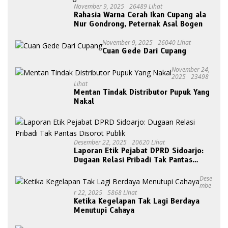
November 9, 2025
26489 Lihat
Rahasia Warna Cerah Ikan Cupang ala
Nur Gondrong, Peternak Asal Bogen
November 9, 2025
26040 Lihat
Cuan Gede Dari Cupang
November 24,
2025
23498
Lihat
Mentan Tindak Distributor Pupuk Yang
Nakal
Desember 22, 2025
20620 Lihat
Laporan Etik Pejabat DPRD Sidoarjo:
Dugaan Relasi Pribadi Tak Pantas
Disorot Publik
Dese
Mbe
R 22, 2025
5868 Lihat
Ketika Kegelapan Tak Lagi Berdaya
Menutupi Cahaya