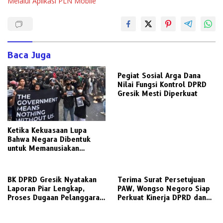
Melalui Aplikasi PLN Mobile
Baca Juga
Pegiat Sosial Arga Dana
Nilai Fungsi Kontrol DPRD
Gresik Mesti Diperkuat
Ketika Kekuasaan Lupa
Bahwa Negara Dibentuk
untuk Memanusiakan
Manusia
BK DPRD Gresik Nyatakan
Terima Surat Persetujuan
Laporan Piar Lengkap,
PAW, Wongso Negoro Siap
Proses Dugaan Pelanggaran
Perkuat Kinerja DPRD dan
Etik Ketua DPRD Berlanjut
Golkar Gresik