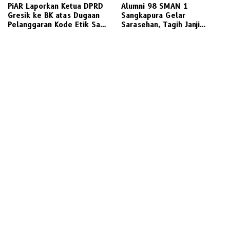
PiAR Laporkan Ketua DPRD
Alumni 98 SMAN 1
Gresik ke BK atas Dugaan
Sangkapura Gelar
Pelanggaran Kode Etik Saat
Sarasehan, Tagih Janji
Audiensi PKL Semambung
Politik Bupati Gresik untuk
Penyediaan Transportasi
Laut Layak Untuk Warga
Bawean