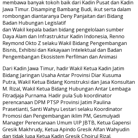
membawa banyak tokoh baik dari Kadin Pusat dan Kadin
Jawa Timur. Disamping Bambang Budi, ikut serta dalam
rombongan diantaranya Deny Panjaitan dari Bidang
Badan Hubungan Legislatif
dan Wakil kepala badan bidang pengelolaan sumber
Daya Alam dan Infrastruktur Kadin Indonesia, Renno
Reymond Okto Z selaku Wakil Bidang Pengembangan
Bisnis, Exhibisi dan Kekayaan Intelektual dan Badan
Pengembangan Ekosistem Perfilman dan Animasi
Dari Kadin Jawa Timur, hadir Wakil Ketua Kadin Jatim
Bidang Jaringan Usaha Antar Provinsi Diar Kusuma
Putra, Wakil Ketua Bidang Konstruksi dan Jasa Konsultan
M. Rizal, Wakil Ketua Bidang Hubungan Antar Lembaga
Fitradjaja Purnama. Hadir pula Sub koordinator
perencanaan DPM PTSP Provinsi Jatim Paulina
Prasetianti, Santi Wahyu Lestari selaku Koordinator
Promosi dan Pengembangan iklim PM, Gesmulyadi
Manager Perencanaan Umum UIP JBTB, Ketua Gapensi
Gresik Makhrudy, Ketua Apindo Gresik Alfan Wahyudin
dan tidak lupa Ketua Kadin Gresik Choirul Rizal.