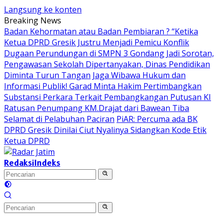
Langsung ke konten
Breaking News
Badan Kehormatan atau Badan Pembiaran ? “Ketika
Ketua DPRD Gresik Justru Menjadi Pemicu Konflik
Dugaan Perundungan di SMPN 3 Gondang Jadi Sorotan,
Pengawasan Sekolah Dipertanyakan, Dinas Pendidikan
Diminta Turun Tangan
Jaga Wibawa Hukum dan
Informasi Publik! Garad Minta Hakim Pertimbangkan
Substansi Perkara Terkait Pembangkangan Putusan KI
Ratusan Penumpang KM.Drajat dari Bawean Tiba
Selamat di Pelabuhan Paciran
PiAR: Percuma ada BK
DPRD Gresik Dinilai Ciut Nyalinya Sidangkan Kode Etik
Ketua DPRD
Redaksi
Indeks