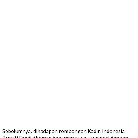
Sebelumnya, dihadapan rombongan Kadin Indonesia
Bupati Fandi Akhmad Yani mengawali audiensi dengan