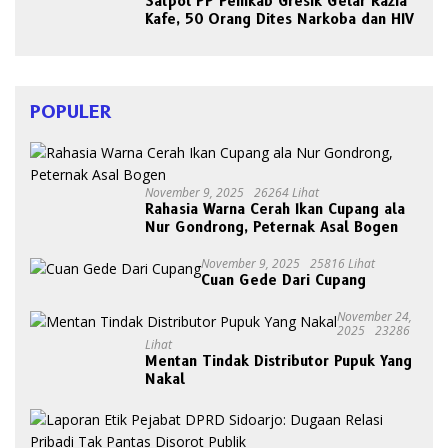
Satpol PP Pemkab Gresik Gelar Razia
Kafe, 50 Orang Dites Narkoba dan HIV
POPULER
November 9, 2025
26264 Lihat
Rahasia Warna Cerah Ikan Cupang ala
Nur Gondrong, Peternak Asal Bogen
November 9, 2025
25816 Lihat
Cuan Gede Dari Cupang
November 24,
2025
23286
Lihat
Mentan Tindak Distributor Pupuk Yang
Nakal