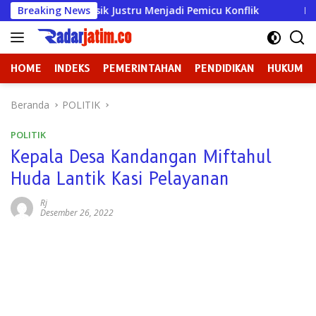
Langsung
DPRD Gresik Justru Menjadi Pemicu Konflik
Breaking News
Dugaan Pe
ke
konten
HOME
INDEKS
PEMERINTAHAN
PENDIDIKAN
HUKUM
Beranda
POLITIK
POLITIK
Kepala Desa Kandangan Miftahul
Huda Lantik Kasi Pelayanan
Rj
Desember 26, 2022