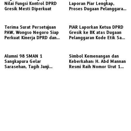
Nilai Fungsi Kontrol DPRD
Laporan Piar Lengkap,
Gresik Mesti Diperkuat
Proses Dugaan Pelanggaran
Etik Ketua DPRD Berlanjut
Terima Surat Persetujuan
PiAR Laporkan Ketua DPRD
PAW, Wongso Negoro Siap
Gresik ke BK atas Dugaan
Perkuat Kinerja DPRD dan
Pelanggaran Kode Etik Saat
Golkar Gresik
Audiensi PKL Semambung
Alumni 98 SMAN 1
Simbol Kemenangan dan
Sangkapura Gelar
Keberkahan: H. Abd Mannan
Sarasehan, Tagih Janji
Resmi Raih Nomor Urut 1
Politik Bupati Gresik untuk
dalam Pilkades Kletek 2026
Penyediaan Transportasi
Laut Layak Untuk Warga
Bawean