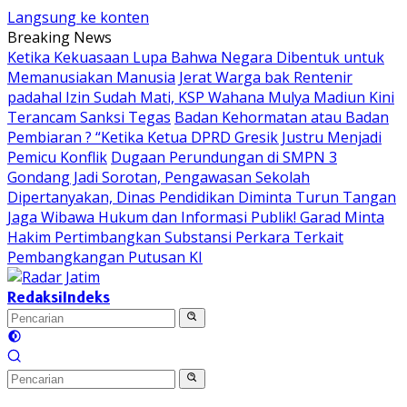
Langsung ke konten
Breaking News
Ketika Kekuasaan Lupa Bahwa Negara Dibentuk untuk
Memanusiakan Manusia
Jerat Warga bak Rentenir
padahal Izin Sudah Mati, KSP Wahana Mulya Madiun Kini
Terancam Sanksi Tegas
Badan Kehormatan atau Badan
Pembiaran ? “Ketika Ketua DPRD Gresik Justru Menjadi
Pemicu Konflik
Dugaan Perundungan di SMPN 3
Gondang Jadi Sorotan, Pengawasan Sekolah
Dipertanyakan, Dinas Pendidikan Diminta Turun Tangan
Jaga Wibawa Hukum dan Informasi Publik! Garad Minta
Hakim Pertimbangkan Substansi Perkara Terkait
Pembangkangan Putusan KI
Redaksi
Indeks