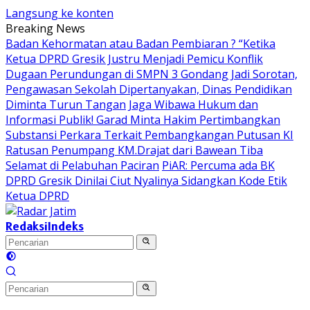
Langsung ke konten
Breaking News
Badan Kehormatan atau Badan Pembiaran ? “Ketika
Ketua DPRD Gresik Justru Menjadi Pemicu Konflik
Dugaan Perundungan di SMPN 3 Gondang Jadi Sorotan,
Pengawasan Sekolah Dipertanyakan, Dinas Pendidikan
Diminta Turun Tangan
Jaga Wibawa Hukum dan
Informasi Publik! Garad Minta Hakim Pertimbangkan
Substansi Perkara Terkait Pembangkangan Putusan KI
Ratusan Penumpang KM.Drajat dari Bawean Tiba
Selamat di Pelabuhan Paciran
PiAR: Percuma ada BK
DPRD Gresik Dinilai Ciut Nyalinya Sidangkan Kode Etik
Ketua DPRD
Redaksi
Indeks