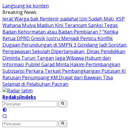
Langsung ke konten
Breaking News
Jerat Warga bak Rentenir padahal Izin Sudah Mati, KSP
Wahana Mulya Madiun Kini Terancam Sanksi Tegas
Badan Kehormatan atau Badan Pembiaran ? “Ketika
Ketua DPRD Gresik Justru Menjadi Pemicu Konflik
Dugaan Perundungan di SMPN 3 Gondang Jadi Sorotan,
Pengawasan Sekolah Dipertanyakan, Dinas Pendidikan
Diminta Turun Tangan
Jaga Wibawa Hukum dan
Informasi Publik! Garad Minta Hakim Pertimbangkan
Substansi Perkara Terkait Pembangkangan Putusan KI
Ratusan Penumpang KM.Drajat dari Bawean Tiba
Selamat di Pelabuhan Paciran
Redaksi
Indeks