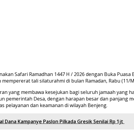
kan Safari Ramadhan 1447 H / 2026 dengan Buka Puasa Ber
 mempererat tali silaturahmi di bulan Ramadan, Rabu (11/M
Quran yang membawa kesejukan bagi seluruh jamaah yang h
n pemerintah Desa, dengan harapan besar dan panjang menj
as pelayanan dan keamanan di wilayah Benjeng.
 Dana Kampanye Paslon Pilkada Gresik Senilai Rp 1jt