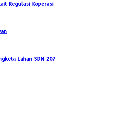
it Regulasi Koperasi
wan
engketa Lahan SDN 207