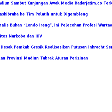
diun Sambut Kunjungan Awak Media Radarjatim.co Terka
skibraka ke Tim Pelatih untuk Digembleng
nalis Bukan “Londo Ireng”, Ini Pelecehan Profesi Warta
ites Narkoba dan HIV
h Desak Pemkab Gresik Realisasikan Putusan Inkracht S
an Provinsi Madiun Tabrak Aturan Perizinan