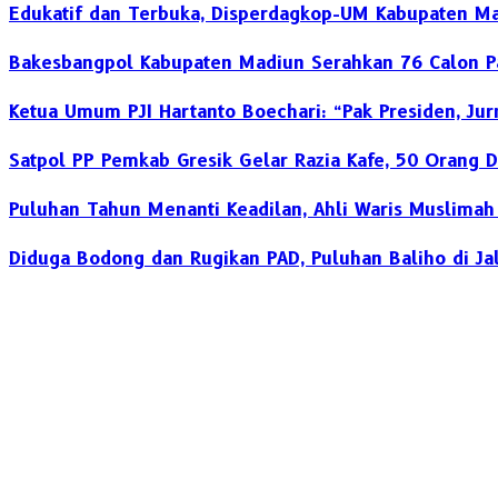
Edukatif dan Terbuka, Disperdagkop-UM Kabupaten Ma
Bakesbangpol Kabupaten Madiun Serahkan 76 Calon Pa
Ketua Umum PJI Hartanto Boechari: “Pak Presiden, Jur
Satpol PP Pemkab Gresik Gelar Razia Kafe, 50 Orang D
‎Puluhan Tahun Menanti Keadilan, Ahli Waris Muslima
Diduga Bodong dan Rugikan PAD, Puluhan Baliho di Jal