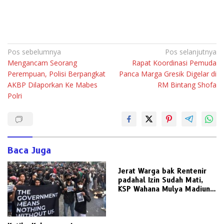
Navigasi
Pos sebelumnya
Pos selanjutnya
Mengancam Seorang
Rapat Koordinasi Pemuda
pos
Perempuan, Polisi Berpangkat
Panca Marga Gresik Digelar di
AKBP Dilaporkan Ke Mabes
RM Bintang Shofa
Polri
Baca Juga
Jerat Warga bak Rentenir
padahal Izin Sudah Mati,
KSP Wahana Mulya Madiun
Kini Terancam Sanksi Tegas