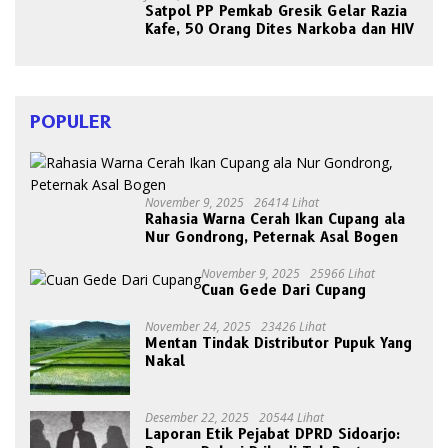
Satpol PP Pemkab Gresik Gelar Razia
Kafe, 50 Orang Dites Narkoba dan HIV
POPULER
November 9, 2025
26414 Lihat
Rahasia Warna Cerah Ikan Cupang ala
Nur Gondrong, Peternak Asal Bogen
November 9, 2025
25966 Lihat
Cuan Gede Dari Cupang
November 24, 2025
23426 Lihat
Mentan Tindak Distributor Pupuk Yang
Nakal
Desember 22, 2025
20544 Lihat
Laporan Etik Pejabat DPRD Sidoarjo: