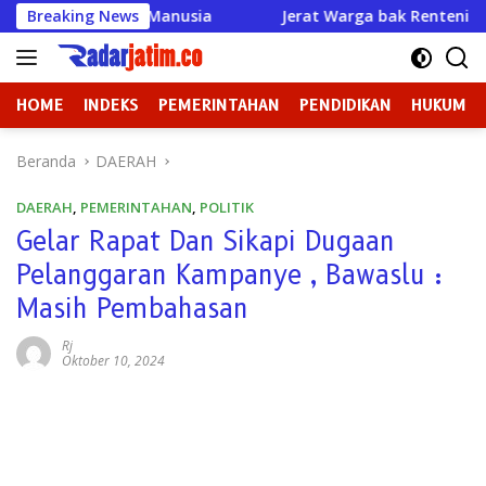
Langsung
usiakan Manusia
Breaking News
Jerat Warga bak Rentenir padahal I
ke
konten
HOME
INDEKS
PEMERINTAHAN
PENDIDIKAN
HUKUM
Beranda
DAERAH
DAERAH
,
PEMERINTAHAN
,
POLITIK
Gelar Rapat Dan Sikapi Dugaan
Pelanggaran Kampanye , Bawaslu :
Masih Pembahasan
Rj
Oktober 10, 2024