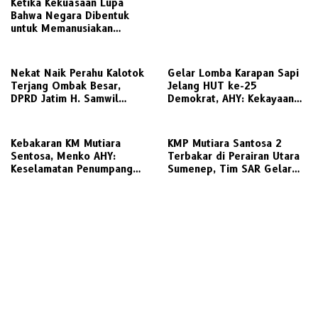
Ketika Kekuasaan Lupa
Bahwa Negara Dibentuk
untuk Memanusiakan
Manusia
Nekat Naik Perahu Kalotok
Gelar Lomba Karapan Sapi
Terjang Ombak Besar,
Jelang HUT ke-25
DPRD Jatim H. Samwil
Demokrat, AHY: Kekayaan
Tinggalkan Bawean Menuju
Budaya Nusantara Harus
Gresik Daratan
Dijaga dan Diwariskan
Kebakaran KM Mutiara
KMP Mutiara Santosa 2
Sentosa, Menko AHY:
Terbakar di Perairan Utara
Keselamatan Penumpang
Sumenep, Tim SAR Gelar
Nomor Satu, Segera
Operasi Penyelamatan
Investigasi
Ratusan Penumpang