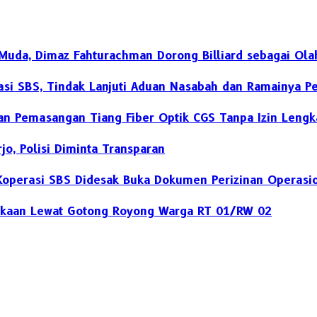
Muda, Dimaz Fahturachman Dorong Billiard sebagai Ola
rasi SBS, Tindak Lanjuti Aduan Nasabah dan Ramainya 
n Pemasangan Tiang Fiber Optik CGS Tanpa Izin Lengk
o, Polisi Diminta Transparan
 Koperasi SBS Didesak Buka Dokumen Perizinan Operasi
kaan Lewat Gotong Royong Warga RT 01/RW 02