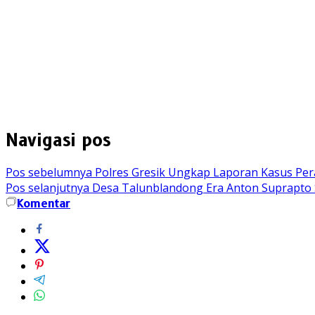
Navigasi pos
Pos sebelumnya
Polres Gresik Ungkap Laporan Kasus Per
Pos selanjutnya
Desa Talunblandong Era Anton Suprapto 
Komentar