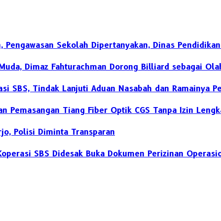
 Pengawasan Sekolah Dipertanyakan, Dinas Pendidikan
Muda, Dimaz Fahturachman Dorong Billiard sebagai Ola
rasi SBS, Tindak Lanjuti Aduan Nasabah dan Ramainya 
n Pemasangan Tiang Fiber Optik CGS Tanpa Izin Lengk
o, Polisi Diminta Transparan
 Koperasi SBS Didesak Buka Dokumen Perizinan Operasi