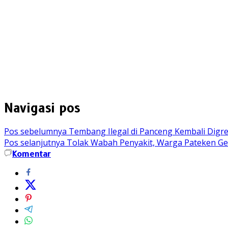
Navigasi pos
Pos sebelumnya
Tembang Ilegal di Panceng Kembali Digreb
Pos selanjutnya
Tolak Wabah Penyakit, Warga Pateken Ge
Komentar